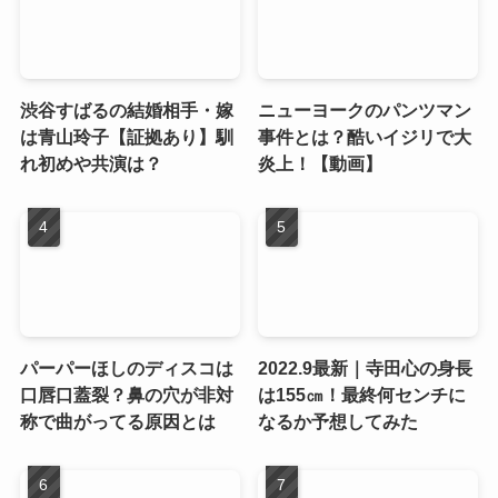
渋谷すばるの結婚相手・嫁
ニューヨークのパンツマン
は青山玲子【証拠あり】馴
事件とは？酷いイジリで大
れ初めや共演は？
炎上！【動画】
パーパーほしのディスコは
2022.9最新｜寺田心の身長
口唇口蓋裂？鼻の穴が非対
は155㎝！最終何センチに
称で曲がってる原因とは
なるか予想してみた