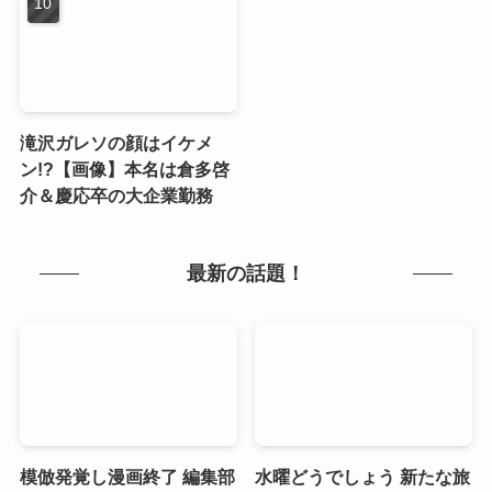
滝沢ガレソの顔はイケメ
ン!?【画像】本名は倉多啓
介＆慶応卒の大企業勤務
最新の話題！
模倣発覚し漫画終了 編集部
水曜どうでしょう 新たな旅