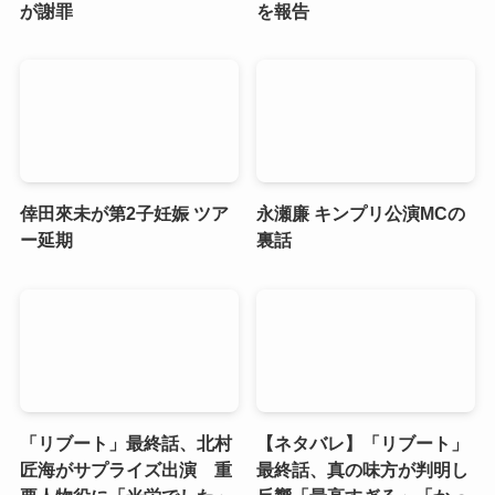
が謝罪
を報告
倖田來未が第2子妊娠 ツア
永瀬廉 キンプリ公演MCの
ー延期
裏話
「リブート」最終話、北村
【ネタバレ】「リブート」
匠海がサプライズ出演 重
最終話、真の味方が判明し