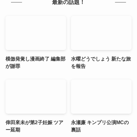
最新の話題！
模倣発覚し漫画終了 編集部
水曜どうでしょう 新たな旅
が謝罪
を報告
倖田來未が第2子妊娠 ツア
永瀬廉 キンプリ公演MCの
ー延期
裏話