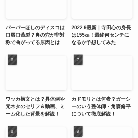
パーパーほしのディスコは
2022.9最新｜寺田心の身長
口唇口蓋裂？鼻の穴が非対
は155㎝！最終何センチに
称で曲がってる原因とは
なるか予想してみた
ワッカ構文とは？具体例や
カドモリとは何者？ガーシ
元ネタのセリフ＆動画、ミ
ーのいう整体師・角森脩平
ーム化した背景を解説！
について徹底解説！