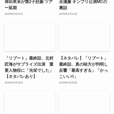
倖田來未が第2子妊娠 ツア
永瀬廉 キンプリ公演MCの
ー延期
裏話
2026年3月31日
2026年3月31日
「リブート」最終話、北村
【ネタバレ】「リブート」
匠海がサプライズ出演 重
最終話、真の味方が判明し
要人物役に「光栄でした」
反響「最高すぎる」「かっ
【ネタバレあり】
こいい!!」
2026年3月30日
2026年3月30日