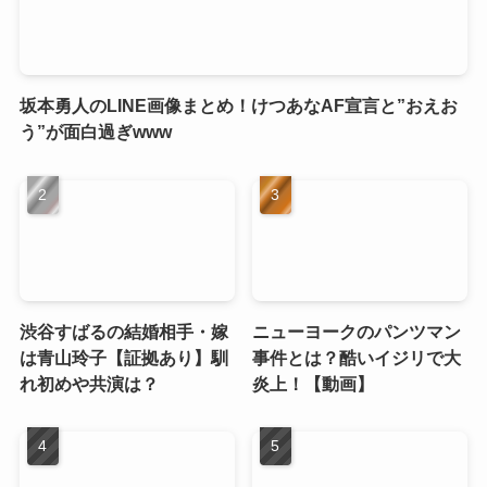
坂本勇人のLINE画像まとめ！けつあなAF宣言と”おえお
う”が面白過ぎwww
渋谷すばるの結婚相手・嫁
ニューヨークのパンツマン
は青山玲子【証拠あり】馴
事件とは？酷いイジリで大
れ初めや共演は？
炎上！【動画】