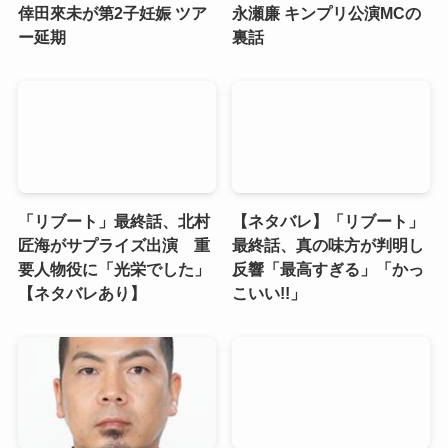
倖田來未が第2子妊娠 ツア
永瀬廉 キンプリ公演MCの
ー延期
裏話
「リブート」最終話、北村
【ネタバレ】「リブート」
匠海がサプライズ出演 重
最終話、真の味方が判明し
要人物役に「光栄でした」
反響「最高すぎる」「かっ
【ネタバレあり】
こいい!!」