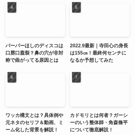
パーパーほしのディスコは
2022.9最新｜寺田心の身長
口唇口蓋裂？鼻の穴が非対
は155㎝！最終何センチに
称で曲がってる原因とは
なるか予想してみた
ワッカ構文とは？具体例や
カドモリとは何者？ガーシ
元ネタのセリフ＆動画、ミ
ーのいう整体師・角森脩平
ーム化した背景を解説！
について徹底解説！