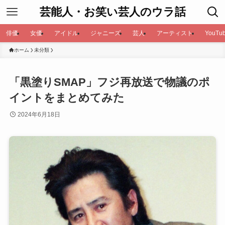
芸能人・お笑い芸人のウラ話
俳優
女優
アイドル
ジャニーズ
芸人
アーティスト
YouTub
ホーム
未分類
「黒塗りSMAP」フジ再放送で物議のポ
イントをまとめてみた
2024年6月18日