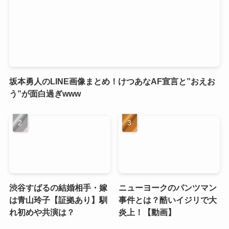
坂本勇人のLINE画像まとめ！けつあなAF宣言と”おえお
う”が面白過ぎwww
渋谷すばるの結婚相手・嫁
ニューヨークのパンツマン
は青山玲子【証拠あり】馴
事件とは？酷いイジリで大
れ初めや共演は？
炎上！【動画】