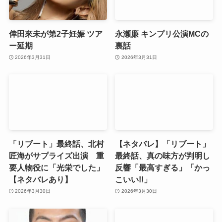
倖田來未が第2子妊娠 ツア
永瀬廉 キンプリ公演MCの
ー延期
裏話
2026年3月31日
2026年3月31日
「リブート」最終話、北村
【ネタバレ】「リブート」
匠海がサプライズ出演 重
最終話、真の味方が判明し
要人物役に「光栄でした」
反響「最高すぎる」「かっ
【ネタバレあり】
こいい!!」
2026年3月30日
2026年3月30日