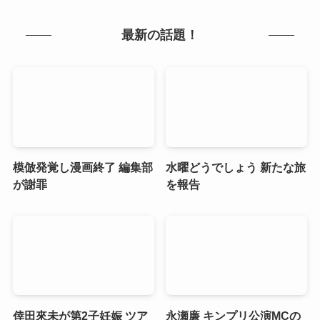
最新の話題！
模倣発覚し漫画終了 編集部
水曜どうでしょう 新たな旅
が謝罪
を報告
倖田來未が第2子妊娠 ツア
永瀬廉 キンプリ公演MCの