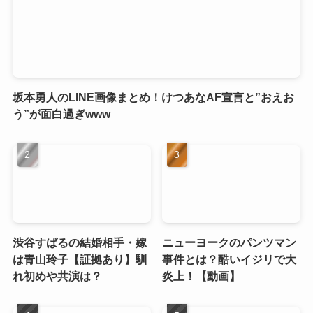
坂本勇人のLINE画像まとめ！けつあなAF宣言と”おえお
う”が面白過ぎwww
渋谷すばるの結婚相手・嫁
ニューヨークのパンツマン
は青山玲子【証拠あり】馴
事件とは？酷いイジリで大
れ初めや共演は？
炎上！【動画】