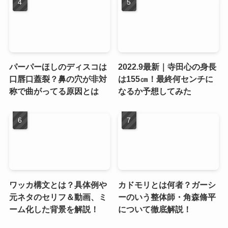
パーパーほしのディスコは
2022.9最新｜寺田心の身長
口唇口蓋裂？鼻の穴が非対
は155㎝！最終何センチに
称で曲がってる原因とは
なるか予想してみた
ワッカ構文とは？具体例や
カドモリとは何者？ガーシ
元ネタのセリフ＆動画、ミ
ーのいう整体師・角森脩平
ーム化した背景を解説！
について徹底解説！