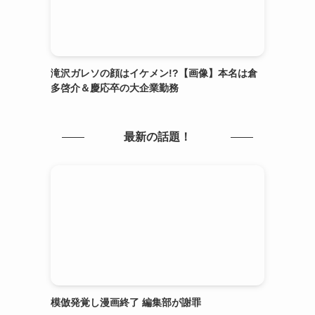
滝沢ガレソの顔はイケメン!?【画像】本名は倉
多啓介＆慶応卒の大企業勤務
最新の話題！
模倣発覚し漫画終了 編集部が謝罪