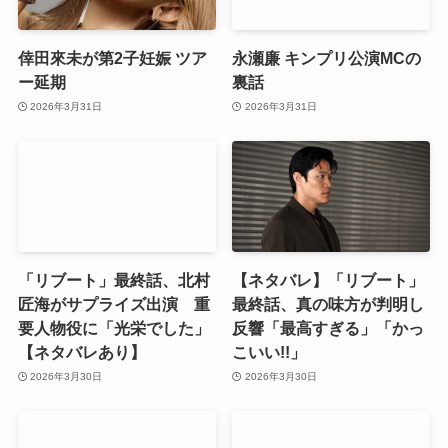
倖田來未が第2子妊娠 ツア
永瀬廉 キンプリ公演MCの
ー延期
裏話
2026年3月31日
2026年3月31日
「リブート」最終話、北村
【ネタバレ】「リブート」
匠海がサプライズ出演 重
最終話、真の味方が判明し
要人物役に「光栄でした」
反響「最高すぎる」「かっ
【ネタバレあり】
こいい!!」
2026年3月30日
2026年3月30日