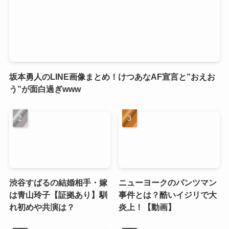
坂本勇人のLINE画像まとめ！けつあなAF宣言と”おえお
う”が面白過ぎwww
渋谷すばるの結婚相手・嫁
ニューヨークのパンツマン
は青山玲子【証拠あり】馴
事件とは？酷いイジリで大
れ初めや共演は？
炎上！【動画】