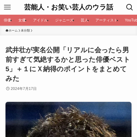
芸能人・お笑い芸人のウラ話
俳優
女優
アイドル
ジャニーズ
芸人
アーティスト
YouTub
ホーム
未分類
武井壮が実名公開「リアルに会ったら男
前すぎて気絶するかと思った俳優ベスト
5」＋１にＸ納得のポイントをまとめて
みた
2024年7月17日