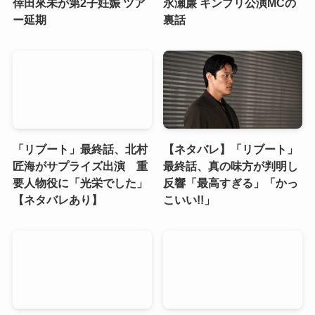
倖田來未が第2子妊娠 ツア
永瀬廉 キンプリ公演MCの
ー延期
裏話
「リブート」最終話、北村
【ネタバレ】「リブート」
匠海がサプライズ出演 重
最終話、真の味方が判明し
要人物役に「光栄でした」
反響「最高すぎる」「かっ
【ネタバレあり】
こいい!!」