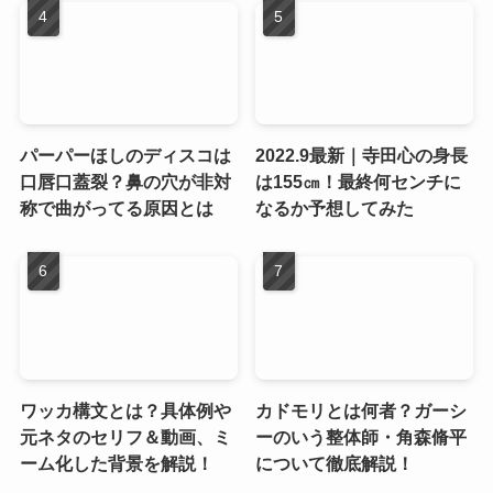
パーパーほしのディスコは
2022.9最新｜寺田心の身長
口唇口蓋裂？鼻の穴が非対
は155㎝！最終何センチに
称で曲がってる原因とは
なるか予想してみた
ワッカ構文とは？具体例や
カドモリとは何者？ガーシ
元ネタのセリフ＆動画、ミ
ーのいう整体師・角森脩平
ーム化した背景を解説！
について徹底解説！