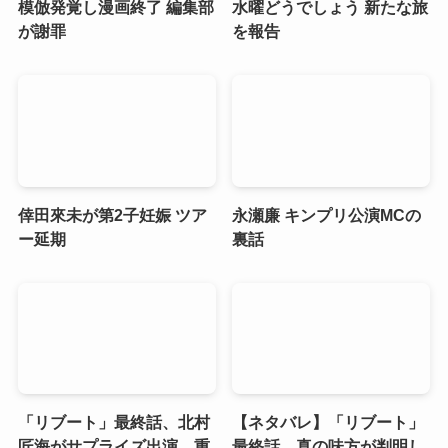
模倣発覚し漫画終了 編集部
水曜どうでしょう 新たな旅
が謝罪
を報告
倖田來未が第2子妊娠 ツア
永瀬廉 キンプリ公演MCの
ー延期
裏話
「リブート」最終話、北村
【ネタバレ】「リブート」
匠海がサプライズ出演 重
最終話、真の味方が判明し