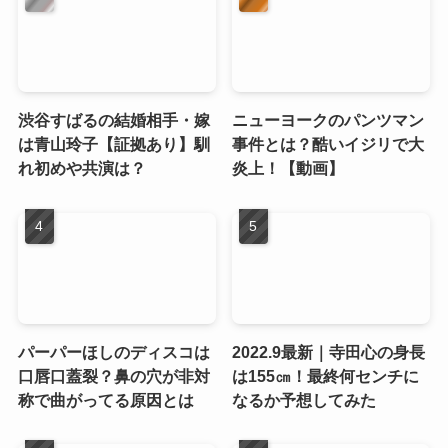
渋谷すばるの結婚相手・嫁
ニューヨークのパンツマン
は青山玲子【証拠あり】馴
事件とは？酷いイジリで大
れ初めや共演は？
炎上！【動画】
パーパーほしのディスコは
2022.9最新｜寺田心の身長
口唇口蓋裂？鼻の穴が非対
は155㎝！最終何センチに
称で曲がってる原因とは
なるか予想してみた