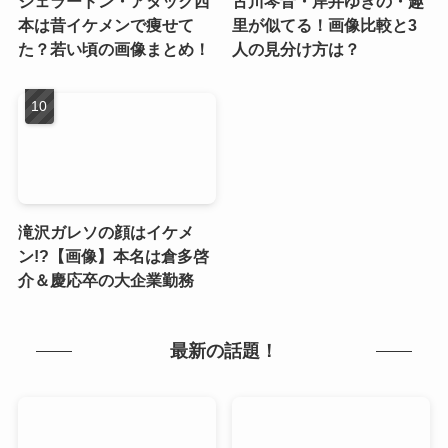
ジェラードン・アタック西
古川琴音・岸井ゆきの・趣
本は昔イケメンで痩せて
里が似てる！画像比較と3
た？若い頃の画像まとめ！
人の見分け方は？
滝沢ガレソの顔はイケメ
ン!?【画像】本名は倉多啓
介＆慶応卒の大企業勤務
最新の話題！