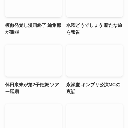
模倣発覚し漫画終了 編集部
水曜どうでしょう 新たな旅
が謝罪
を報告
倖田來未が第2子妊娠 ツア
永瀬廉 キンプリ公演MCの
ー延期
裏話