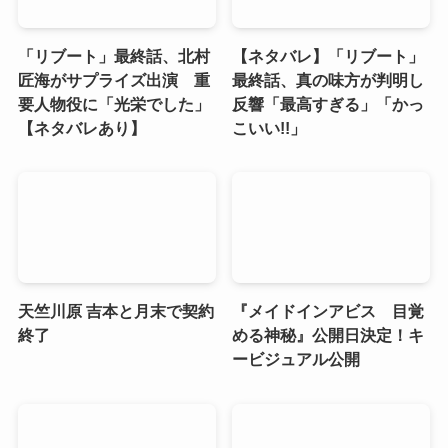
「リブート」最終話、北村
【ネタバレ】「リブート」
匠海がサプライズ出演 重
最終話、真の味方が判明し
要人物役に「光栄でした」
反響「最高すぎる」「かっ
【ネタバレあり】
こいい!!」
天竺川原 吉本と月末で契約
『メイドインアビス 目覚
終了
める神秘』公開日決定！キ
ービジュアル公開