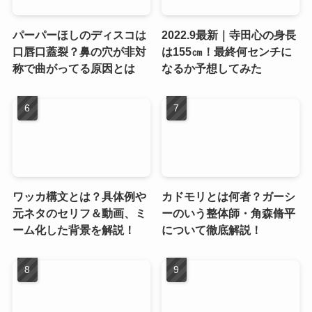
パーパーほしのディスコは
2022.9最新｜寺田心の身長
口唇口蓋裂？鼻の穴が非対
は155㎝！最終何センチに
称で曲がってる原因とは
なるか予想してみた
ワッカ構文とは？具体例や
カドモリとは何者？ガーシ
元ネタのセリフ＆動画、ミ
ーのいう整体師・角森脩平
ーム化した背景を解説！
について徹底解説！