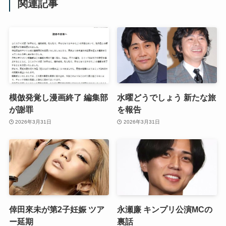
関連記事
模倣発覚し漫画終了 編集部
水曜どうでしょう 新たな旅
が謝罪
を報告
2026年3月31日
2026年3月31日
倖田來未が第2子妊娠 ツア
永瀬廉 キンプリ公演MCの
ー延期
裏話