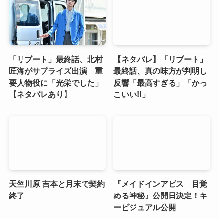
「リブート」最終話、北村
【ネタバレ】「リブート」
匠海がサプライズ出演 重
最終話、真の味方が判明し
要人物役に「光栄でした」
反響「最高すぎる」「かっ
【ネタバレあり】
こいい!!」
天竺川原 吉本と月末で契約
『メイドインアビス 目覚
終了
める神秘』公開日決定！キ
ービジュアル公開