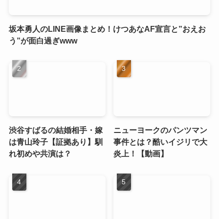
坂本勇人のLINE画像まとめ！けつあなAF宣言と”おえお
う”が面白過ぎwww
渋谷すばるの結婚相手・嫁
ニューヨークのパンツマン
は青山玲子【証拠あり】馴
事件とは？酷いイジリで大
れ初めや共演は？
炎上！【動画】