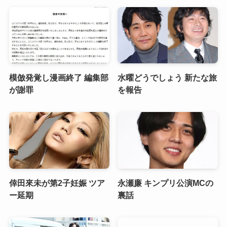
模倣発覚し漫画終了 編集部
水曜どうでしょう 新たな旅
が謝罪
を報告
倖田來未が第2子妊娠 ツア
永瀬廉 キンプリ公演MCの
ー延期
裏話