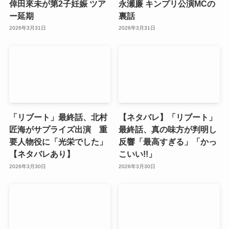
倖田來未が第2子妊娠 ツア
永瀬廉 キンプリ公演MCの
ー延期
裏話
2026年3月31日
2026年3月31日
「リブート」最終話、北村
【ネタバレ】「リブート」
匠海がサプライズ出演 重
最終話、真の味方が判明し
要人物役に「光栄でした」
反響「最高すぎる」「かっ
【ネタバレあり】
こいい!!」
2026年3月30日
2026年3月30日