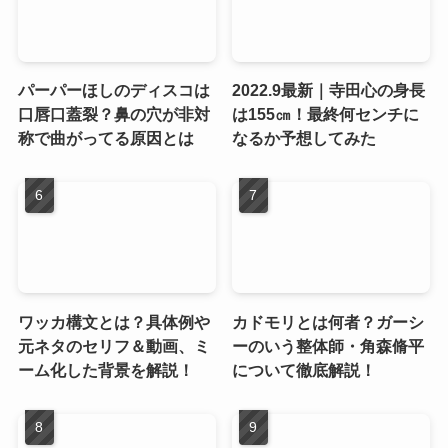
パーパーほしのディスコは
2022.9最新｜寺田心の身長
口唇口蓋裂？鼻の穴が非対
は155㎝！最終何センチに
称で曲がってる原因とは
なるか予想してみた
ワッカ構文とは？具体例や
カドモリとは何者？ガーシ
元ネタのセリフ＆動画、ミ
ーのいう整体師・角森脩平
ーム化した背景を解説！
について徹底解説！