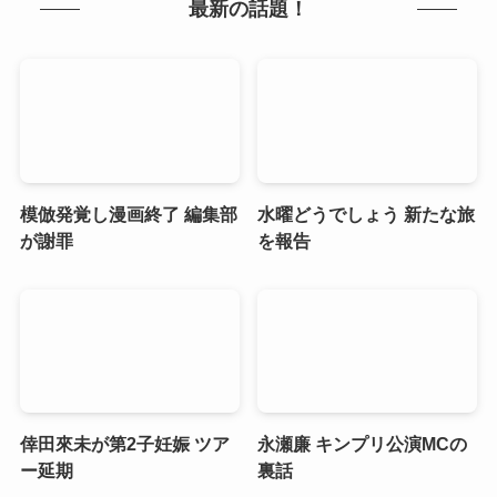
最新の話題！
模倣発覚し漫画終了 編集部
水曜どうでしょう 新たな旅
が謝罪
を報告
倖田來未が第2子妊娠 ツア
永瀬廉 キンプリ公演MCの
ー延期
裏話