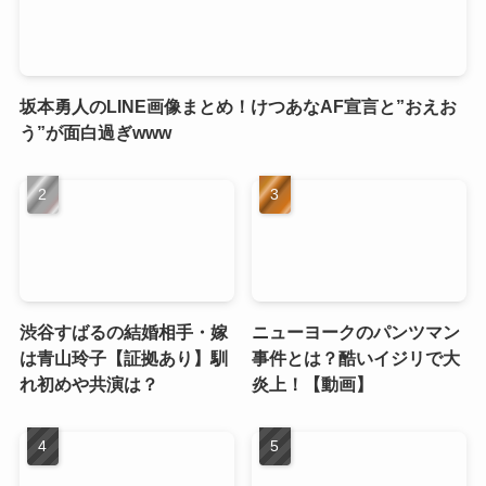
坂本勇人のLINE画像まとめ！けつあなAF宣言と”おえお
う”が面白過ぎwww
渋谷すばるの結婚相手・嫁
ニューヨークのパンツマン
は青山玲子【証拠あり】馴
事件とは？酷いイジリで大
れ初めや共演は？
炎上！【動画】