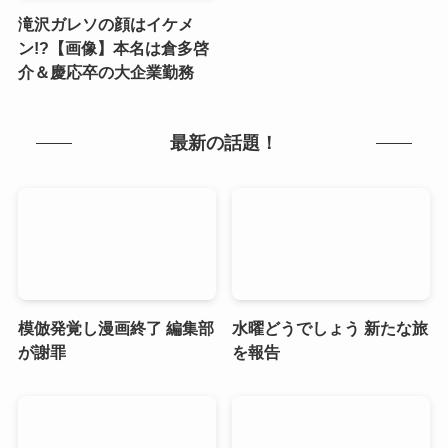
滝沢ガレソの顔はイケメ
ン!?【画像】本名は倉多啓
介＆慶応卒の大企業勤務
最新の話題！
模倣発覚し漫画終了 編集部
水曜どうでしょう 新たな旅
が謝罪
を報告