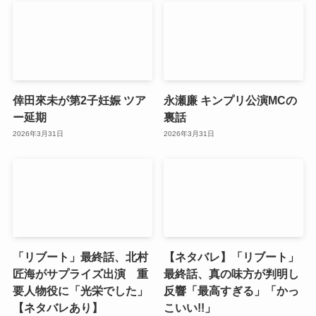
倖田來未が第2子妊娠 ツア
永瀬廉 キンプリ公演MCの
ー延期
裏話
2026年3月31日
2026年3月31日
「リブート」最終話、北村
【ネタバレ】「リブート」
匠海がサプライズ出演 重
最終話、真の味方が判明し
要人物役に「光栄でした」
反響「最高すぎる」「かっ
【ネタバレあり】
こいい!!」