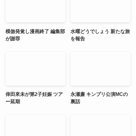
模倣発覚し漫画終了 編集部
水曜どうでしょう 新たな旅
が謝罪
を報告
倖田來未が第2子妊娠 ツア
永瀬廉 キンプリ公演MCの
ー延期
裏話