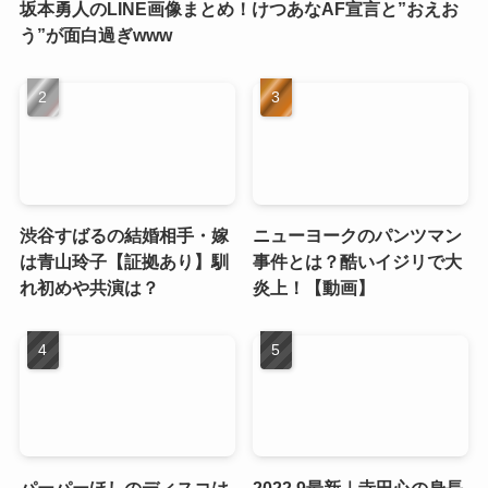
坂本勇人のLINE画像まとめ！けつあなAF宣言と”おえお
う”が面白過ぎwww
渋谷すばるの結婚相手・嫁
ニューヨークのパンツマン
は青山玲子【証拠あり】馴
事件とは？酷いイジリで大
れ初めや共演は？
炎上！【動画】
パーパーほしのディスコは
2022.9最新｜寺田心の身長