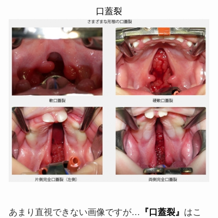
口蓋裂
あまり直視できない画像ですが…
『口蓋裂』
はこ