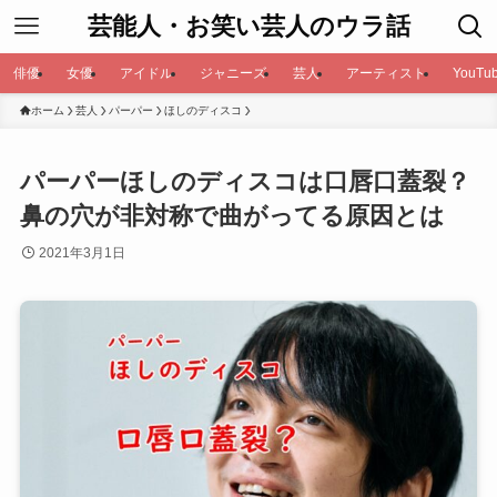
芸能人・お笑い芸人のウラ話
俳優
女優
アイドル
ジャニーズ
芸人
アーティスト
YouTub
ホーム
芸人
パーパー
ほしのディスコ
パーパーほしのディスコは口唇口蓋裂？
鼻の穴が非対称で曲がってる原因とは
2021年3月1日