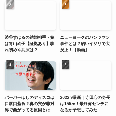
渋谷すばるの結婚相手・嫁
ニューヨークのパンツマン
は青山玲子【証拠あり】馴
事件とは？酷いイジリで大
れ初めや共演は？
炎上！【動画】
パーパーほしのディスコは
2022.9最新｜寺田心の身長
口唇口蓋裂？鼻の穴が非対
は155㎝！最終何センチに
称で曲がってる原因とは
なるか予想してみた