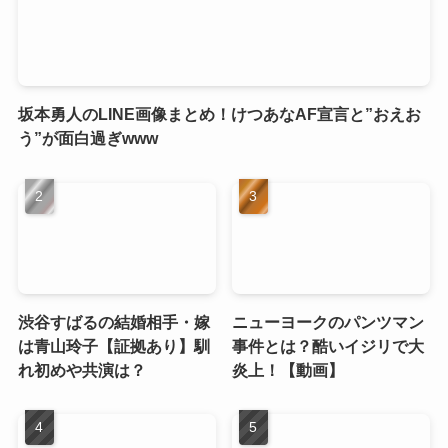
坂本勇人のLINE画像まとめ！けつあなAF宣言と”おえお
う”が面白過ぎwww
渋谷すばるの結婚相手・嫁
ニューヨークのパンツマン
は青山玲子【証拠あり】馴
事件とは？酷いイジリで大
れ初めや共演は？
炎上！【動画】