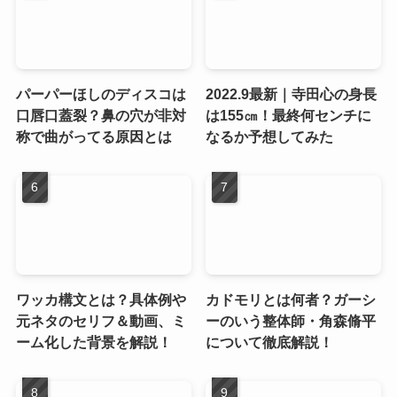
パーパーほしのディスコは
2022.9最新｜寺田心の身長
口唇口蓋裂？鼻の穴が非対
は155㎝！最終何センチに
称で曲がってる原因とは
なるか予想してみた
ワッカ構文とは？具体例や
カドモリとは何者？ガーシ
元ネタのセリフ＆動画、ミ
ーのいう整体師・角森脩平
ーム化した背景を解説！
について徹底解説！