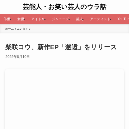
芸能人・お笑い芸人のウラ話
俳優
女優
アイドル
ジャニーズ
芸人
アーティスト
YouTub
ホーム
エンタメ
柴咲コウ、新作EP「邂逅」をリリース
2025年8月10日