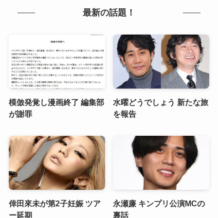
最新の話題！
模倣発覚し漫画終了 編集部
水曜どうでしょう 新たな旅
が謝罪
を報告
倖田來未が第2子妊娠 ツア
永瀬廉 キンプリ公演MCの
ー延期
裏話