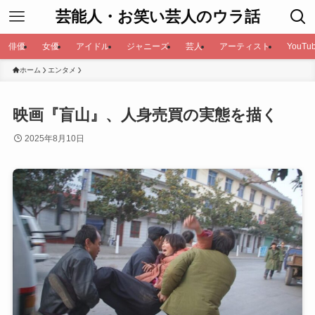
芸能人・お笑い芸人のウラ話
俳優
女優
アイドル
ジャニーズ
芸人
アーティスト
YouTub
ホーム
エンタメ
映画『盲山』、人身売買の実態を描く
2025年8月10日