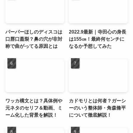
パーパーほしのディスコは
2022.9最新｜寺田心の身長
口唇口蓋裂？鼻の穴が非対
は155㎝！最終何センチに
称で曲がってる原因とは
なるか予想してみた
ワッカ構文とは？具体例や
カドモリとは何者？ガーシ
元ネタのセリフ＆動画、ミ
ーのいう整体師・角森脩平
ーム化した背景を解説！
について徹底解説！