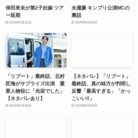
倖田來未が第2子妊娠 ツア
永瀬廉 キンプリ公演MCの
ー延期
裏話
2026年3月31日
2026年3月31日
「リブート」最終話、北村
【ネタバレ】「リブート」
匠海がサプライズ出演 重
最終話、真の味方が判明し
要人物役に「光栄でした」
反響「最高すぎる」「かっ
【ネタバレあり】
こいい!!」
2026年3月30日
2026年3月30日