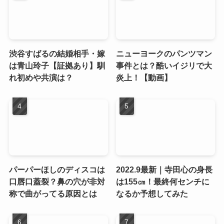
渋谷すばるの結婚相手・嫁
ニューヨークのパンツマン
は青山玲子【証拠あり】馴
事件とは？酷いイジリで大
れ初めや共演は？
炎上！【動画】
パーパーほしのディスコは
2022.9最新｜寺田心の身長
口唇口蓋裂？鼻の穴が非対
は155㎝！最終何センチに
称で曲がってる原因とは
なるか予想してみた