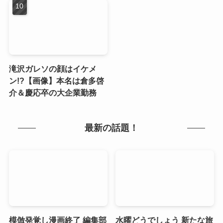
滝沢ガレソの顔はイケメ
ン!?【画像】本名は倉多啓
介＆慶応卒の大企業勤務
最新の話題！
模倣発覚し漫画終了 編集部
水曜どうでしょう 新たな旅