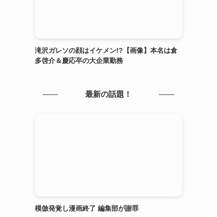
滝沢ガレソの顔はイケメン!?【画像】本名は倉
多啓介＆慶応卒の大企業勤務
最新の話題！
模倣発覚し漫画終了 編集部が謝罪