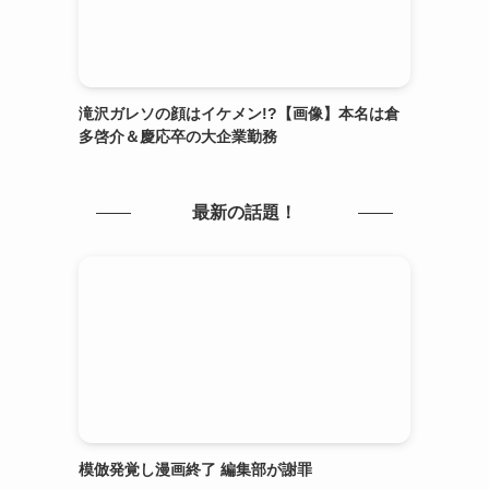
滝沢ガレソの顔はイケメン!?【画像】本名は倉
多啓介＆慶応卒の大企業勤務
最新の話題！
模倣発覚し漫画終了 編集部が謝罪