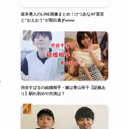
坂本勇人のLINE画像まとめ！けつあなAF宣言
と”おえおう”が面白過ぎwww
ろ
渋谷すばるの結婚相手・嫁は青山玲子【証拠あ
り】馴れ初めや共演は？