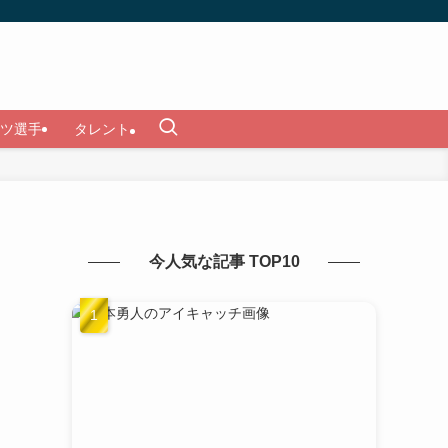
ツ選手
タレント
今人気な記事 TOP10