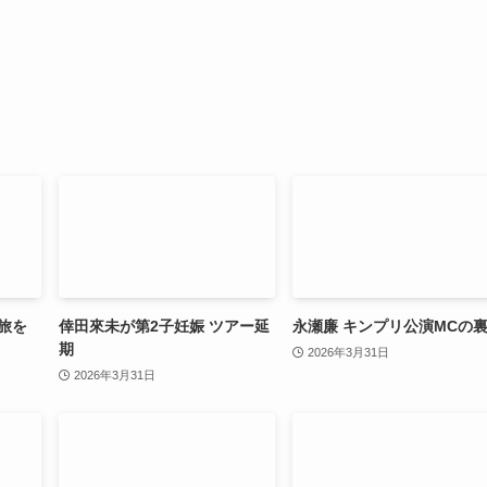
旅を
倖田來未が第2子妊娠 ツアー延
永瀬廉 キンプリ公演MCの
期
2026年3月31日
2026年3月31日