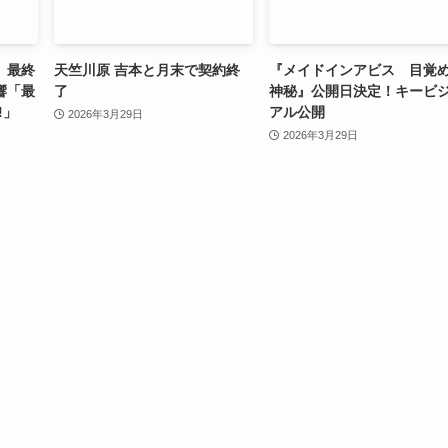
」最終
天竺川原 吉本と月末で契約終
『メイドインアビス 目覚
響「最
了
神秘』公開日決定！キービ
!」
アル公開
2026年3月29日
2026年3月29日