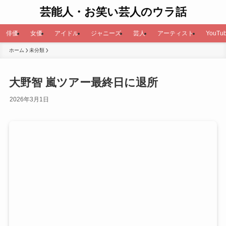
芸能人・お笑い芸人のウラ話
俳優
女優
アイドル
ジャニーズ
芸人
アーティスト
YouTub
ホーム
未分類
大野智 嵐ツアー最終日に退所
2026年3月1日