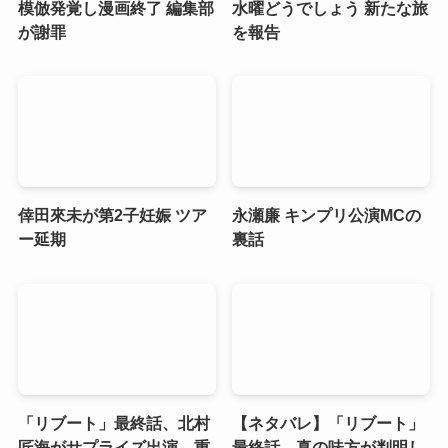
模倣発覚し漫画終了 編集部
水曜どうでしょう 新たな旅
が謝罪
を報告
倖田來未が第2子妊娠 ツア
永瀬廉 キンプリ公演MCの
ー延期
裏話
「リブート」最終話、北村
【ネタバレ】「リブート」
匠海がサプライズ出演 重
最終話、真の味方が判明し