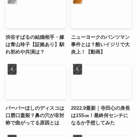
渋谷すばるの結婚相手・嫁
ニューヨークのパンツマン
は青山玲子【証拠あり】馴
事件とは？酷いイジリで大
れ初めや共演は？
炎上！【動画】
パーパーほしのディスコは
2022.9最新｜寺田心の身長
口唇口蓋裂？鼻の穴が非対
は155㎝！最終何センチに
称で曲がってる原因とは
なるか予想してみた