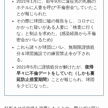
2021年1月に、前年9月に遠征先の札幌の
ホテルに人妻を呼び“不倫密会”していたこ
とが報じられた
その際に球団に嘘の報告をし、コロナに
かかった疑いがある人妻に「検査に行く
な」と制止を求めた。(感染経路から不倫
密会がバレるため)
これら諸々が球団にバレ、無期限謹慎処
分＆球団施設での練習禁止令が下され
る。
2021年5月に謹慎処分が解けたが、
復帰
早々に不倫デートをしていた（しかも蔓
延防止措置期間）
ことが報じられ、球団
をクビになった。