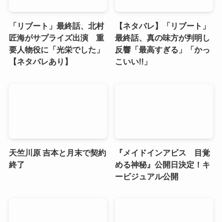
「リブート」最終話、北村
【ネタバレ】「リブート」
匠海がサプライズ出演 重
最終話、真の味方が判明し
要人物役に「光栄でした」
反響「最高すぎる」「かっ
【ネタバレあり】
こいい!!」
天竺川原 吉本と月末で契約
『メイドインアビス 目覚
終了
める神秘』公開日決定！キ
ービジュアル公開