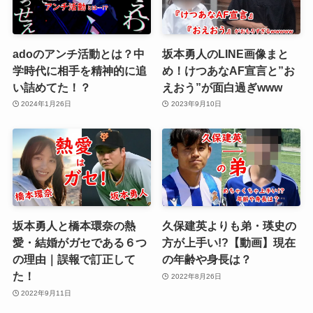
adoのアンチ活動とは？中
坂本勇人のLINE画像まと
学時代に相手を精神的に追
め！けつあなAF宣言と”お
い詰めてた！？
えおう”が面白過ぎwww
2024年1月26日
2023年9月10日
坂本勇人と橋本環奈の熱
久保建英よりも弟・瑛史の
愛・結婚がガセである６つ
方が上手い!?【動画】現在
の理由｜誤報で訂正して
の年齢や身長は？
た！
2022年8月26日
2022年9月11日