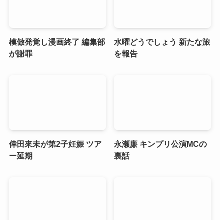
模倣発覚し漫画終了 編集部
水曜どうでしょう 新たな旅
が謝罪
を報告
倖田來未が第2子妊娠 ツア
永瀬廉 キンプリ公演MCの
ー延期
裏話