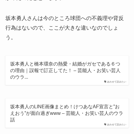
坂本勇人さんは今のところ球団への不義理や背反
行為はないので、ここが大きな違いなのでしょ
う。
坂本勇人と橋本環奈の熱愛・結婚がガセである６つ
の理由｜誤報で訂正してた！ – 芸能人・お笑い芸人
のウラ...
あわせて読みたい
坂本勇人のLINE画像まとめ！けつあなAF宣言と”お
えおう”が面白過ぎwww – 芸能人・お笑い芸人のウラ
話
あわせて読みたい