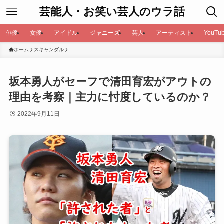
芸能人・お笑い芸人のウラ話
俳優
女優
アイドル
ジャニーズ
芸人
アーティスト
YouTub
ホーム
スキャンダル
坂本勇人がセーフで清田育宏がアウトの
理由を考察｜主力に忖度しているのか？
2022年9月11日