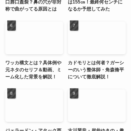
口唇口蓋裂？鼻の穴が非対
は155㎝！最終何センチに
称で曲がってる原因とは
なるか予想してみた
ワッカ構文とは？具体例や
カドモリとは何者？ガーシ
元ネタのセリフ＆動画、ミ
ーのいう整体師・角森脩平
ーム化した背景を解説！
について徹底解説！
ジェラードン・アタック西
古川琴音・岸井ゆきの・趣