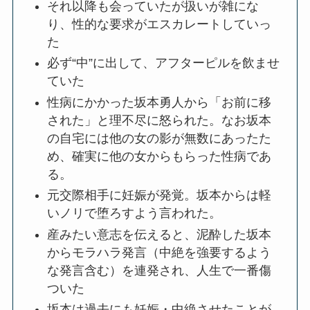
それ以降も会っていたが扱いが雑にな
り、性的な要求がエスカレートしていっ
た
必ず“中”に出して、アフターピルを飲ませ
ていた
性病にかかった坂本勇人から「お前に移
された」と理不尽に怒られた。なお坂本
の自宅には他の女の影が無数にあったた
め、確実に他の女からもらった性病であ
る。
元交際相手に妊娠が発覚。坂本からは軽
いノリで堕ろすよう言われた。
産みたい意志を伝えると、泥酔した坂本
からモラハラ発言（中絶を強要するよう
な発言含む）を連発され、人生で一番傷
ついた
坂本は過去にも妊娠・中絶させたことが