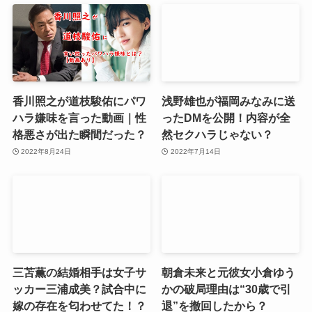
香川照之が道枝駿佑にパワ
浅野雄也が福岡みなみに送
ハラ嫌味を言った動画｜性
ったDMを公開！内容が全
格悪さが出た瞬間だった？
然セクハラじゃない？
2022年8月24日
2022年7月14日
三苫薫の結婚相手は女子サ
朝倉未来と元彼女小倉ゆう
ッカー三浦成美？試合中に
かの破局理由は“30歳で引
嫁の存在を匂わせてた！？
退”を撤回したから？