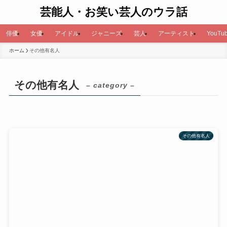
芸能人・お笑い芸人のウラ話
俳優
女優
アイドル
ジャニーズ
芸人
アーティスト
YouTub
ホーム
その他有名人
その他有名人
– category –
その他有名人