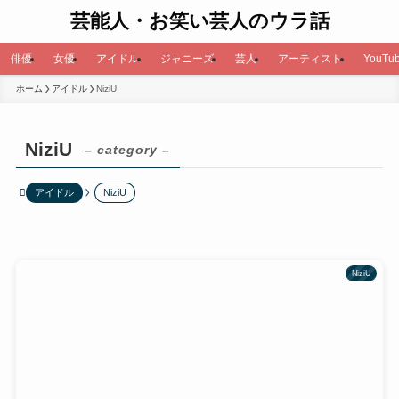
芸能人・お笑い芸人のウラ話
俳優
女優
アイドル
ジャニーズ
芸人
アーティスト
YouTub
ホーム
アイドル
NiziU
NiziU
– category –
アイドル
NiziU
NiziU