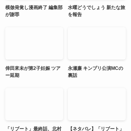
模倣発覚し漫画終了 編集部
水曜どうでしょう 新たな旅
が謝罪
を報告
倖田來未が第2子妊娠 ツア
永瀬廉 キンプリ公演MCの
ー延期
裏話
「リブート」最終話、北村
【ネタバレ】「リブート」