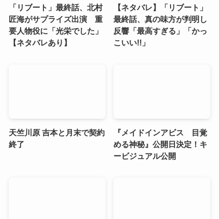
「リブート」最終話、北村
【ネタバレ】「リブート」
匠海がサプライズ出演 重
最終話、真の味方が判明し
要人物役に「光栄でした」
反響「最高すぎる」「かっ
【ネタバレあり】
こいい!!」
天竺川原 吉本と月末で契約
『メイドインアビス 目覚
終了
める神秘』公開日決定！キ
ービジュアル公開