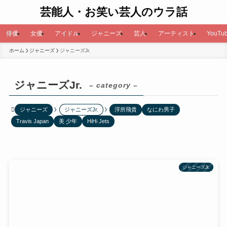
芸能人・お笑い芸人のウラ話
俳優
女優
アイドル
ジャニーズ
芸人
アーティスト
YouTub
ホーム
ジャニーズ
ジャニーズJr.
ジャニーズJr.
– category –
ジャニーズ
ジャニーズJr.
浮所飛貴
なにわ男子
Travis Japan
美 少年
HiHi Jets
ジャニーズJr.