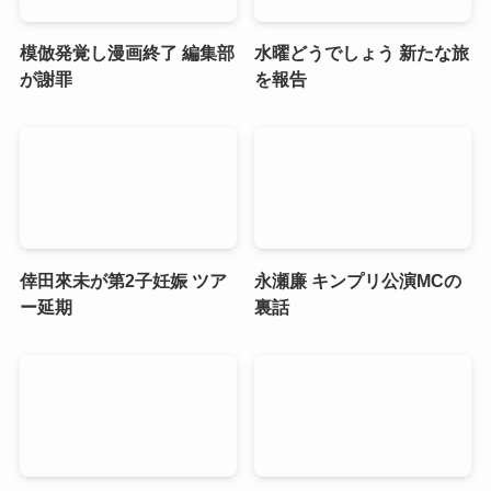
模倣発覚し漫画終了 編集部
水曜どうでしょう 新たな旅
が謝罪
を報告
倖田來未が第2子妊娠 ツア
永瀬廉 キンプリ公演MCの
ー延期
裏話