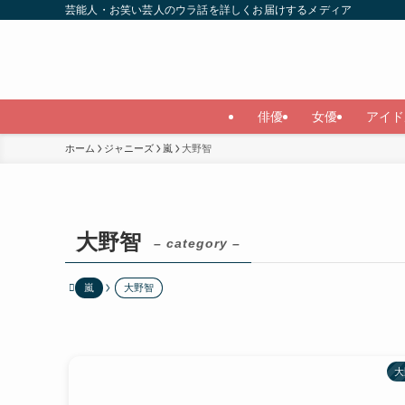
芸能人・お笑い芸人のウラ話を詳しくお届けするメディア
俳優
女優
アイド
ホーム
ジャニーズ
嵐
大野智
大野智
– category –
嵐
大野智
大