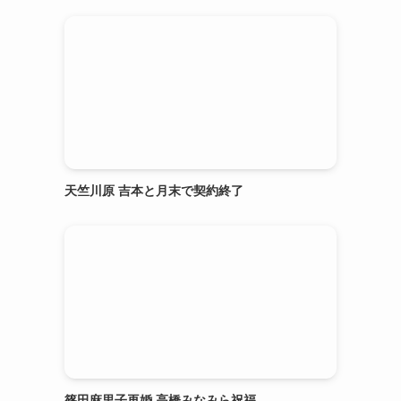
天竺川原 吉本と月末で契約終了
篠田麻里子再婚 高橋みなみら祝福