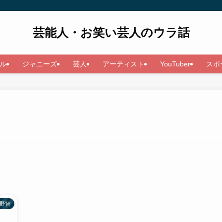
芸能人・お笑い芸人のウラ話
ル
ジャニーズ
芸人
アーティスト
YouTuber
スポ
野智