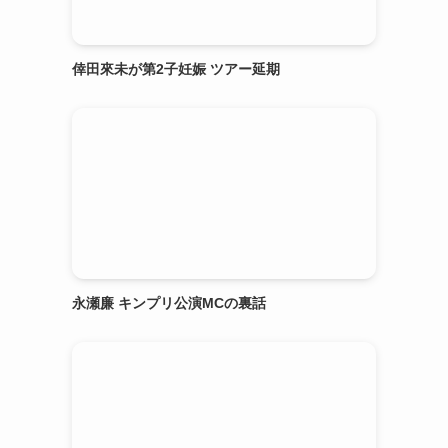
倖田來未が第2子妊娠 ツアー延期
永瀬廉 キンプリ公演MCの裏話