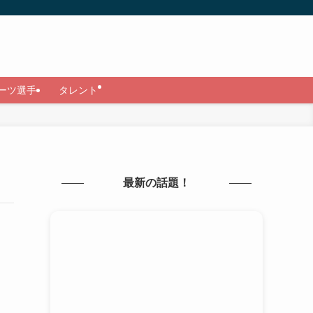
ーツ選手
タレント
最新の話題！