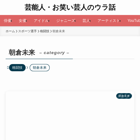
芸能人・お笑い芸人のウラ話
俳優
女優
アイドル
ジャニーズ
芸人
アーティスト
YouTub
ホーム
スポーツ選手
格闘技
朝倉未来
朝倉未来
– category –
格闘技
朝倉未来
朝倉未来