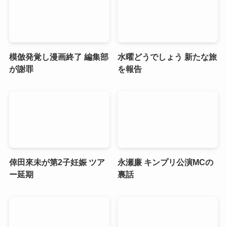
模倣発覚し漫画終了 編集部
水曜どうでしょう 新たな旅
が謝罪
を報告
倖田來未が第2子妊娠 ツア
永瀬廉 キンプリ公演MCの
ー延期
裏話