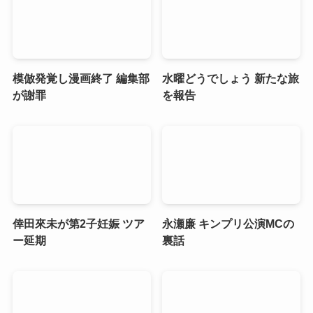
模倣発覚し漫画終了 編集部
水曜どうでしょう 新たな旅
が謝罪
を報告
倖田來未が第2子妊娠 ツア
永瀬廉 キンプリ公演MCの
ー延期
裏話