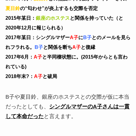
夏目鈴
の“匂わせ”が炎上するも交際を否定
2015年某日：
銀座のホステス
と関係を持っていた（と
2020年12月に報じられる）
2017年某日：シングルマザー
A子
に
B子
とのメールを見ら
れフラれる。
B子
と関係を断ち
A子
と復縁
2017年6月：
A子
と半同棲状態に。(2015年からとも言わ
れている)
2018年末?：
A子
と破局
B子や夏目鈴、銀座のホステスとの交際が仮に本当
だったとしても、
シングルマザーのA子さんは一貫
して本命だった
と言えます。