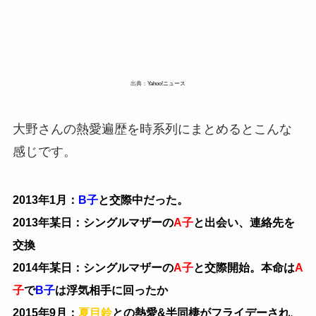
出典：
Yahoo!ニュース
大野さんの熱愛遍歴を時系列にまとめるとこんな
感じです。
2013年1月：
B子
と交際中だった。
2013年某日：シングルマザーの
A子
と出会い、連絡先を
交換
2014年某日：シングルマザーの
A子
と交際開始。本命は
A
子
で
B子
は浮気相手に回ったか
2015年9月：
夏目鈴
との熱愛&半同棲がフライデーされ、