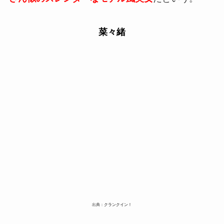
菜々緒
出典：
クランクイン！