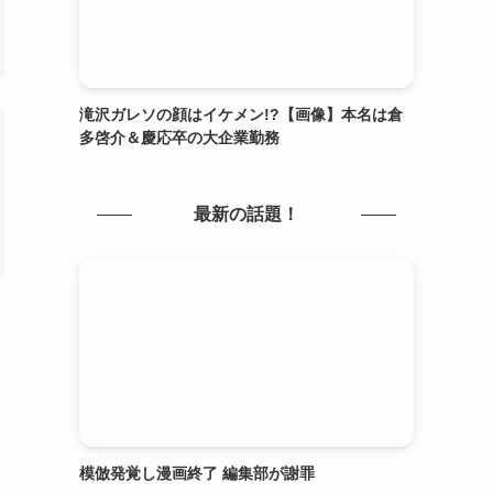
滝沢ガレソの顔はイケメン!?【画像】本名は倉
多啓介＆慶応卒の大企業勤務
最新の話題！
模倣発覚し漫画終了 編集部が謝罪