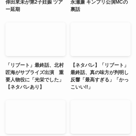
倖田來未が第2子妊娠 ツア
永瀬廉 キンプリ公演MCの
ー延期
裏話
「リブート」最終話、北村
【ネタバレ】「リブート」
匠海がサプライズ出演 重
最終話、真の味方が判明し
要人物役に「光栄でした」
反響「最高すぎる」「かっ
【ネタバレあり】
こいい!!」