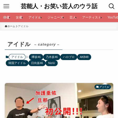
芸能人・お笑い芸人のウラ話
俳優
女優
アイドル
ジャニーズ
芸人
アーティスト
YouTub
ホーム
アイドル
アイドル
– category –
アイドル
欅坂46
乃木坂46
ハロプロ
AKB48
韓国アイドル
日向坂46
NiziU
アイドル