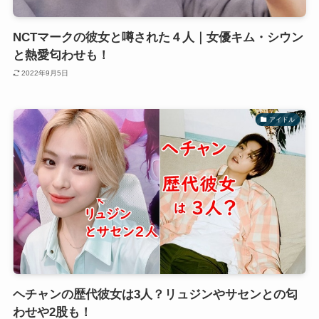
NCTマークの彼女と噂された４人｜女優キム・シウン
と熱愛匂わせも！
2022年9月5日
アイドル
ヘチャンの歴代彼女は3人？リュジンやサセンとの匂
わせや2股も！