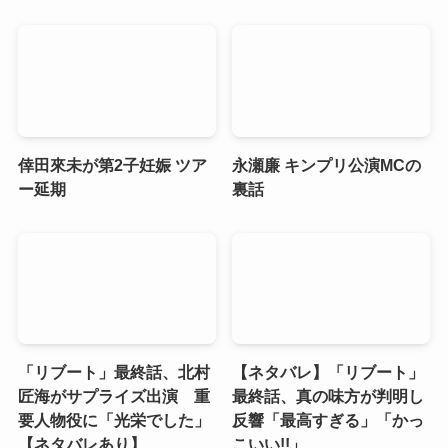
倖田來未が第2子妊娠 ツア
永瀬廉 キンプリ公演MCの
ー延期
裏話
「リブート」最終話、北村
【ネタバレ】「リブート」
匠海がサプライズ出演 重
最終話、真の味方が判明し
要人物役に「光栄でした」
反響「最高すぎる」「かっ
【ネタバレあり】
こいい!!」