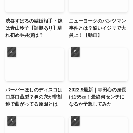
渋谷すばるの結婚相手・嫁
ニューヨークのパンツマン
は青山玲子【証拠あり】馴
事件とは？酷いイジリで大
れ初めや共演は？
炎上！【動画】
パーパーほしのディスコは
2022.9最新｜寺田心の身長
口唇口蓋裂？鼻の穴が非対
は155㎝！最終何センチに
称で曲がってる原因とは
なるか予想してみた