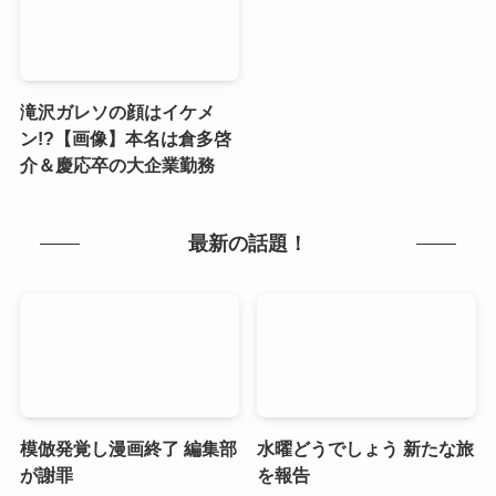
滝沢ガレソの顔はイケメ
ン!?【画像】本名は倉多啓
介＆慶応卒の大企業勤務
最新の話題！
模倣発覚し漫画終了 編集部
水曜どうでしょう 新たな旅
が謝罪
を報告