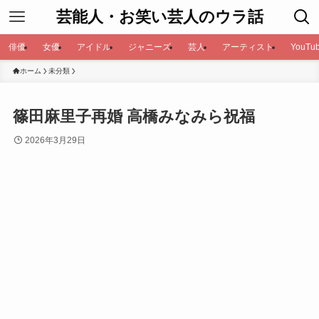
芸能人・お笑い芸人のウラ話
俳優
女優
アイドル
ジャニーズ
芸人
アーティスト
YouTub
ホーム
未分類
篠田麻里子再婚 高橋みなみら祝福
2026年3月29日