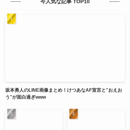
今人気な記事 TOP10
坂本勇人のLINE画像まとめ！けつあなAF宣言と”おえお
う”が面白過ぎwww