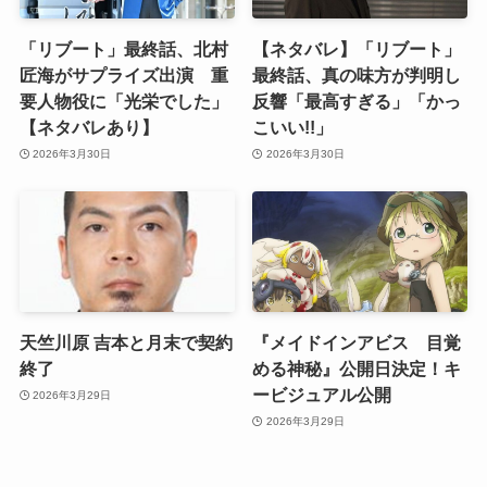
「リブート」最終話、北村
【ネタバレ】「リブート」
匠海がサプライズ出演 重
最終話、真の味方が判明し
要人物役に「光栄でした」
反響「最高すぎる」「かっ
【ネタバレあり】
こいい!!」
2026年3月30日
2026年3月30日
天竺川原 吉本と月末で契約
『メイドインアビス 目覚
終了
める神秘』公開日決定！キ
ービジュアル公開
2026年3月29日
2026年3月29日