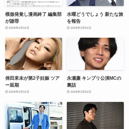
模倣発覚し漫画終了 編集部
水曜どうでしょう 新たな旅
が謝罪
を報告
2026年3月31日
2026年3月31日
倖田來未が第2子妊娠 ツア
永瀬廉 キンプリ公演MCの
ー延期
裏話
2026年3月31日
2026年3月31日