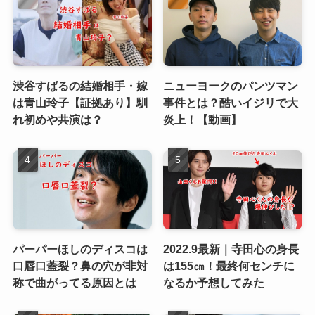
渋谷すばるの結婚相手・嫁
ニューヨークのパンツマン
は青山玲子【証拠あり】馴
事件とは？酷いイジリで大
れ初めや共演は？
炎上！【動画】
パーパーほしのディスコは
2022.9最新｜寺田心の身長
口唇口蓋裂？鼻の穴が非対
は155㎝！最終何センチに
称で曲がってる原因とは
なるか予想してみた