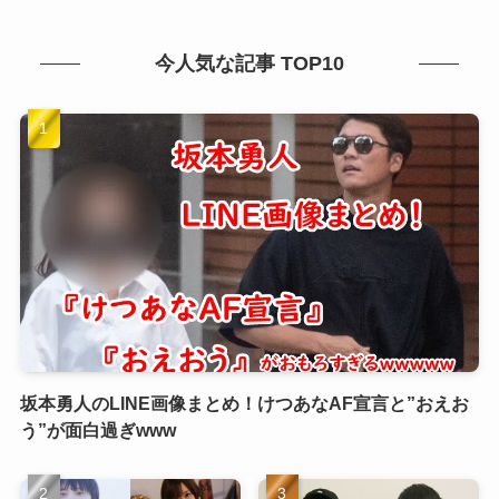
今人気な記事 TOP10
坂本勇人のLINE画像まとめ！けつあなAF宣言と”おえお
う”が面白過ぎwww