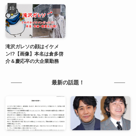
滝沢ガレソの顔はイケメ
ン!?【画像】本名は倉多啓
介＆慶応卒の大企業勤務
最新の話題！