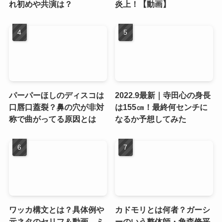
れ初めや共演は？
炎上！【動画】
パーパーほしのディスコは
2022.9最新｜寺田心の身長
口唇口蓋裂？鼻の穴が非対
は155㎝！最終何センチに
称で曲がってる原因とは
なるか予想してみた
ワッカ構文とは？具体例や
カドモリとは何者？ガーシ
元ネタのセリフ＆動画、ミ
ーのいう整体師・角森脩平