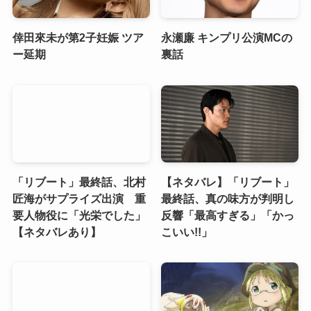
倖田來未が第2子妊娠 ツア
永瀬廉 キンプリ公演MCの
ー延期
裏話
「リブート」最終話、北村
【ネタバレ】「リブート」
匠海がサプライズ出演 重
最終話、真の味方が判明し
要人物役に「光栄でした」
反響「最高すぎる」「かっ
【ネタバレあり】
こいい!!」