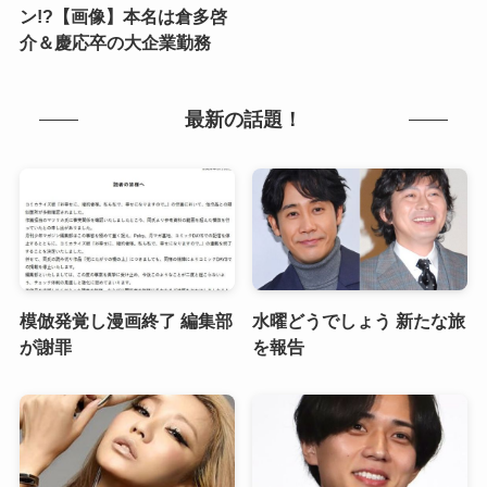
ン!?【画像】本名は倉多啓
介＆慶応卒の大企業勤務
最新の話題！
模倣発覚し漫画終了 編集部
水曜どうでしょう 新たな旅
が謝罪
を報告