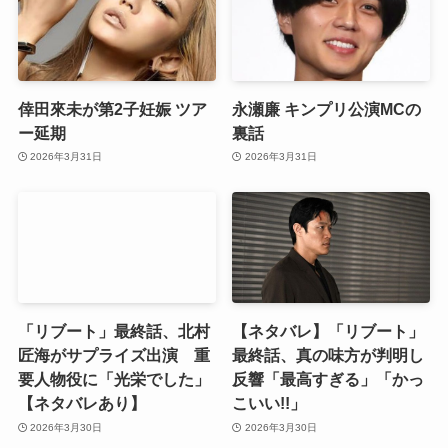
倖田來未が第2子妊娠 ツア
永瀬廉 キンプリ公演MCの
ー延期
裏話
2026年3月31日
2026年3月31日
「リブート」最終話、北村
【ネタバレ】「リブート」
匠海がサプライズ出演 重
最終話、真の味方が判明し
要人物役に「光栄でした」
反響「最高すぎる」「かっ
【ネタバレあり】
こいい!!」
2026年3月30日
2026年3月30日