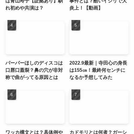
は青山玲子【証拠あり】馴
事件とは？酷いイジリで大
れ初めや共演は？
炎上！【動画】
パーパーほしのディスコは
2022.9最新｜寺田心の身長
口唇口蓋裂？鼻の穴が非対
は155㎝！最終何センチに
称で曲がってる原因とは
なるか予想してみた
ワッカ構文とは？具体例や
カドモリとは何者？ガーシ