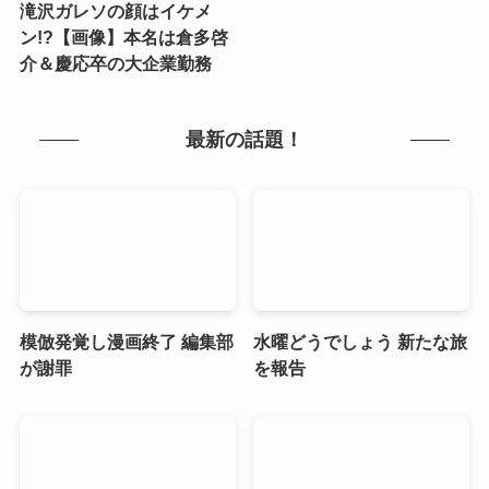
滝沢ガレソの顔はイケメ
ン!?【画像】本名は倉多啓
介＆慶応卒の大企業勤務
最新の話題！
模倣発覚し漫画終了 編集部
水曜どうでしょう 新たな旅
が謝罪
を報告