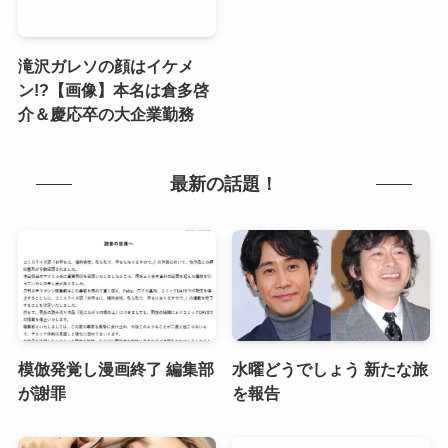
滝沢ガレソの顔はイケメ
ン!?【画像】本名は倉多啓
介＆慶応卒の大企業勤務
最新の話題！
模倣発覚し漫画終了 編集部
水曜どうでしょう 新たな旅
が謝罪
を報告