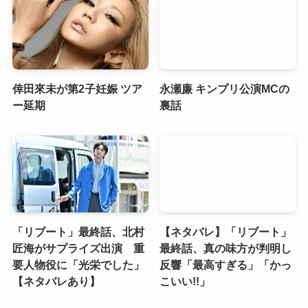
倖田來未が第2子妊娠 ツア
永瀬廉 キンプリ公演MCの
ー延期
裏話
「リブート」最終話、北村
【ネタバレ】「リブート」
匠海がサプライズ出演 重
最終話、真の味方が判明し
要人物役に「光栄でした」
反響「最高すぎる」「かっ
【ネタバレあり】
こいい!!」