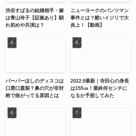
渋谷すばるの結婚相手・嫁
ニューヨークのパンツマン
は青山玲子【証拠あり】馴
事件とは？酷いイジリで大
れ初めや共演は？
炎上！【動画】
パーパーほしのディスコは
2022.9最新｜寺田心の身長
口唇口蓋裂？鼻の穴が非対
は155㎝！最終何センチに
称で曲がってる原因とは
なるか予想してみた