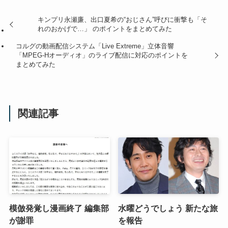
キンプリ永瀬廉、出口夏希の“おじさん”呼びに衝撃も「そ
れのおかげで…」 のポイントをまとめてみた
コルグの動画配信システム「Live Extreme」立体音響
「MPEG-Hオーディオ」のライブ配信に対応のポイントを
まとめてみた
関連記事
模倣発覚し漫画終了 編集部
水曜どうでしょう 新たな旅
が謝罪
を報告