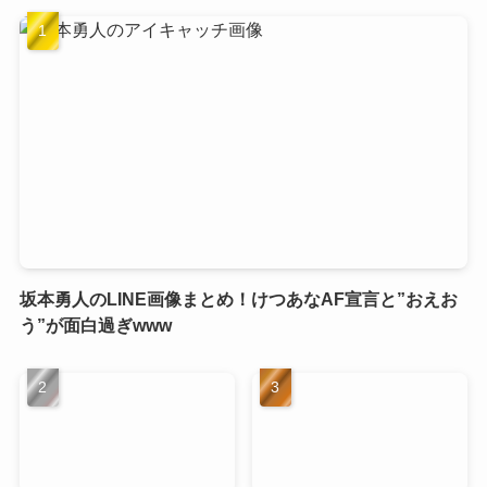
坂本勇人のLINE画像まとめ！けつあなAF宣言と”おえお
う”が面白過ぎwww