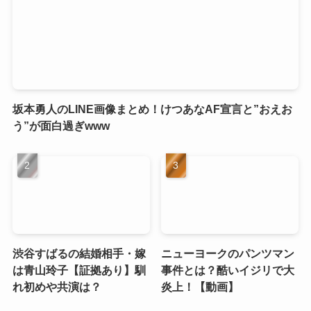
坂本勇人のLINE画像まとめ！けつあなAF宣言と”おえお
う”が面白過ぎwww
渋谷すばるの結婚相手・嫁
ニューヨークのパンツマン
は青山玲子【証拠あり】馴
事件とは？酷いイジリで大
れ初めや共演は？
炎上！【動画】