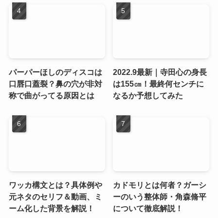
パーパーほしのディスコは
2022.9最新｜寺田心の身長
口唇口蓋裂？鼻の穴が非対
は155㎝！最終何センチに
称で曲がってる原因とは
なるか予想してみた
ワッカ構文とは？具体例や
カドモリとは何者？ガーシ
元ネタのセリフ＆動画、ミ
ーのいう整体師・角森脩平
ーム化した背景を解説！
について徹底解説！