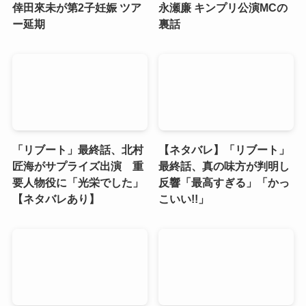
倖田來未が第2子妊娠 ツア
永瀬廉 キンプリ公演MCの
ー延期
裏話
「リブート」最終話、北村
【ネタバレ】「リブート」
匠海がサプライズ出演 重
最終話、真の味方が判明し
要人物役に「光栄でした」
反響「最高すぎる」「かっ
【ネタバレあり】
こいい!!」