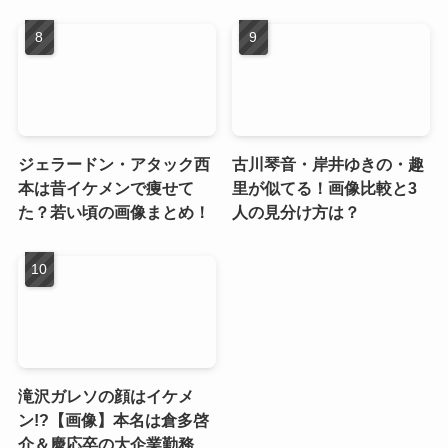
ジェラードン・アタック西
古川琴音・岸井ゆきの・趣
本は昔イケメンで痩せて
里が似てる！画像比較と3
た？若い頃の画像まとめ！
人の見分け方は？
滝沢ガレソの顔はイケメ
ン!?【画像】本名は倉多啓
介＆慶応卒の大企業勤務