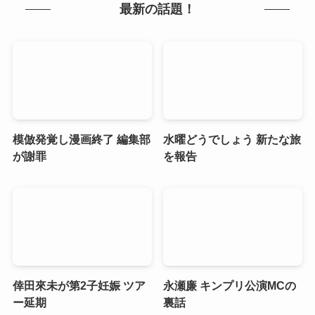
最新の話題！
模倣発覚し漫画終了 編集部
水曜どうでしょう 新たな旅
が謝罪
を報告
倖田來未が第2子妊娠 ツア
永瀬廉 キンプリ公演MCの
ー延期
裏話