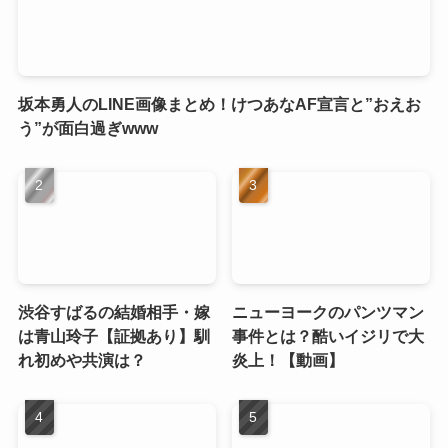
坂本勇人のLINE画像まとめ！けつあなAF宣言と”おえお
う”が面白過ぎwww
渋谷すばるの結婚相手・嫁
ニューヨークのパンツマン
は青山玲子【証拠あり】馴
事件とは？酷いイジリで大
れ初めや共演は？
炎上！【動画】