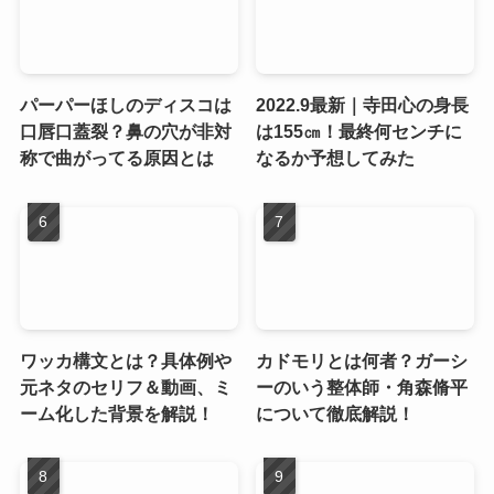
パーパーほしのディスコは
2022.9最新｜寺田心の身長
口唇口蓋裂？鼻の穴が非対
は155㎝！最終何センチに
称で曲がってる原因とは
なるか予想してみた
ワッカ構文とは？具体例や
カドモリとは何者？ガーシ
元ネタのセリフ＆動画、ミ
ーのいう整体師・角森脩平
ーム化した背景を解説！
について徹底解説！