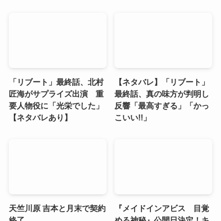
「リブート」最終話、北村
【ネタバレ】「リブート」
匠海がサプライズ出演 重
最終話、真の味方が判明し
要人物役に「光栄でした」
反響「最高すぎる」「かっ
【ネタバレあり】
こいい!!」
天竺川原 吉本と月末で契約
『メイドインアビス 目覚
終了
める神秘』公開日決定！キ