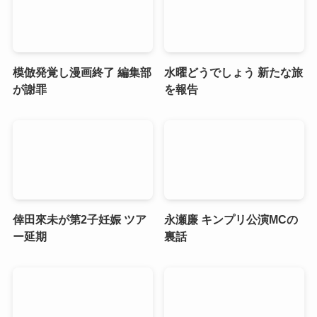
模倣発覚し漫画終了 編集部
水曜どうでしょう 新たな旅
が謝罪
を報告
倖田來未が第2子妊娠 ツア
永瀬廉 キンプリ公演MCの
ー延期
裏話