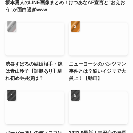
坂本勇人のLINE画像まとめ！けつあなAF宣言と”おえお
う”が面白過ぎwww
渋谷すばるの結婚相手・嫁
ニューヨークのパンツマン
は青山玲子【証拠あり】馴
事件とは？酷いイジリで大
れ初めや共演は？
炎上！【動画】
パーパーほしのディスコは
2022.9最新｜寺田心の身長