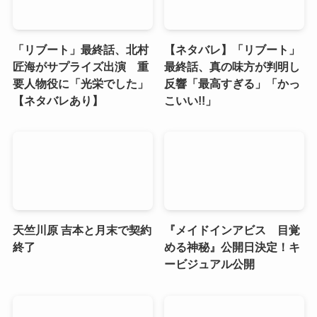
「リブート」最終話、北村
【ネタバレ】「リブート」
匠海がサプライズ出演 重
最終話、真の味方が判明し
要人物役に「光栄でした」
反響「最高すぎる」「かっ
【ネタバレあり】
こいい!!」
天竺川原 吉本と月末で契約
『メイドインアビス 目覚
終了
める神秘』公開日決定！キ
ービジュアル公開