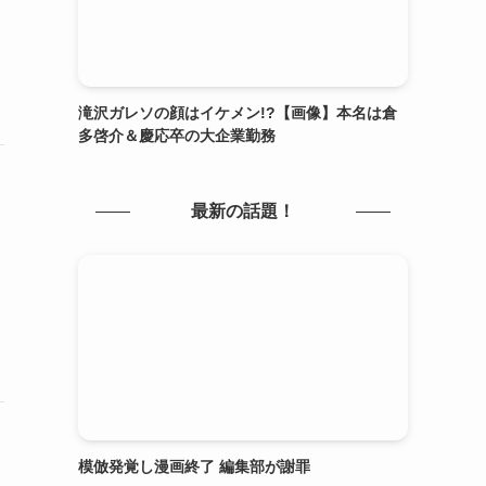
滝沢ガレソの顔はイケメン!?【画像】本名は倉
多啓介＆慶応卒の大企業勤務
最新の話題！
模倣発覚し漫画終了 編集部が謝罪