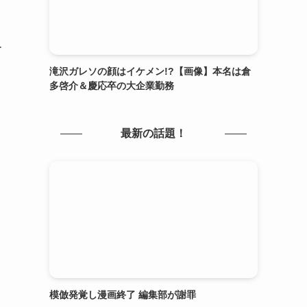
ー
滝沢ガレソの顔はイケメン!?【画像】本名は倉
多啓介＆慶応卒の大企業勤務
最新の話題！
模倣発覚し漫画終了 編集部が謝罪