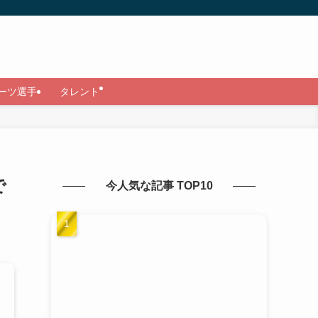
ーツ選手
タレント
で
今人気な記事 TOP10