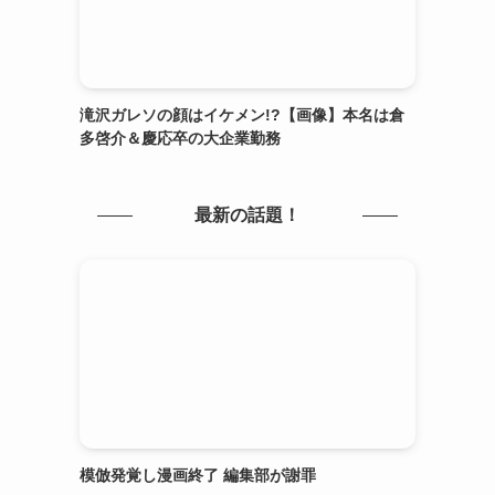
滝沢ガレソの顔はイケメン!?【画像】本名は倉
多啓介＆慶応卒の大企業勤務
最新の話題！
模倣発覚し漫画終了 編集部が謝罪