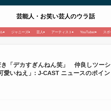
芸能人・お笑い芸人のウラ話
ル
ジャニーズ
芸人
アーティスト
YouTuber
スポ
に驚き「デカすぎんねん笑」 仲良しツーシ
いねえ」: J-CAST ニュースのポイン