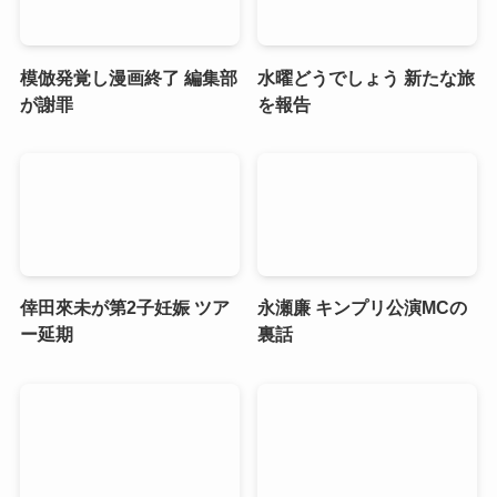
模倣発覚し漫画終了 編集部
水曜どうでしょう 新たな旅
が謝罪
を報告
倖田來未が第2子妊娠 ツア
永瀬廉 キンプリ公演MCの
ー延期
裏話