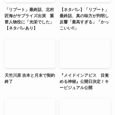
「リブート」最終話、北村
【ネタバレ】「リブート」
匠海がサプライズ出演 重
最終話、真の味方が判明し
要人物役に「光栄でした」
反響「最高すぎる」「かっ
【ネタバレあり】
こいい!!」
天竺川原 吉本と月末で契約
『メイドインアビス 目覚
終了
める神秘』公開日決定！キ
ービジュアル公開