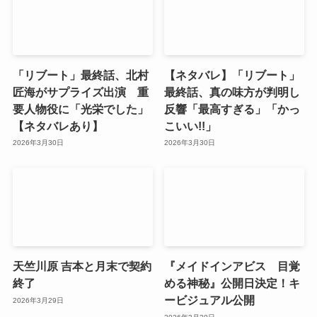
「リブート」最終話、北村
【ネタバレ】「リブート」
匠海がサプライズ出演 重
最終話、真の味方が判明し
要人物役に「光栄でした」
反響「最高すぎる」「かっ
【ネタバレあり】
こいい!!」
2026年3月30日
2026年3月30日
天竺川原 吉本と月末で契約
『メイドインアビス 目覚
終了
める神秘』公開日決定！キ
ービジュアル公開
2026年3月29日