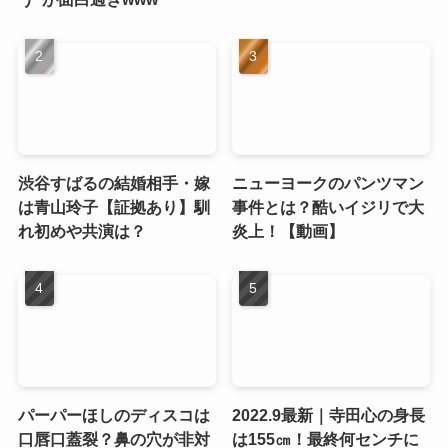
渋谷すばるの結婚相手・嫁
ニューヨークのパンツマン
は青山玲子【証拠あり】馴
事件とは？酷いイジリで大
れ初めや共演は？
炎上！【動画】
パーパーほしのディスコは
2022.9最新｜寺田心の身長
口唇口蓋裂？鼻の穴が非対
は155㎝！最終何センチに