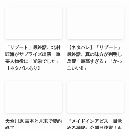
「リブート」最終話、北村
【ネタバレ】「リブート」
匠海がサプライズ出演 重
最終話、真の味方が判明し
要人物役に「光栄でした」
反響「最高すぎる」「かっ
【ネタバレあり】
こいい!!」
天竺川原 吉本と月末で契約
『メイドインアビス 目覚
終了
める神秘』公開日決定！キ