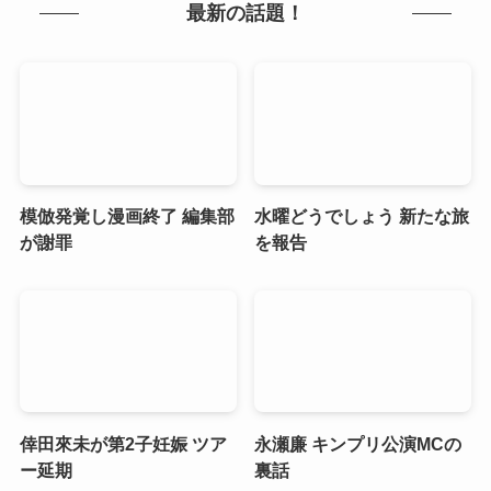
最新の話題！
模倣発覚し漫画終了 編集部
水曜どうでしょう 新たな旅
が謝罪
を報告
倖田來未が第2子妊娠 ツア
永瀬廉 キンプリ公演MCの
ー延期
裏話