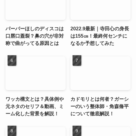
パーパーほしのディスコは
2022.9最新｜寺田心の身長
口唇口蓋裂？鼻の穴が非対
は155㎝！最終何センチに
称で曲がってる原因とは
なるか予想してみた
ワッカ構文とは？具体例や
カドモリとは何者？ガーシ
元ネタのセリフ＆動画、ミ
ーのいう整体師・角森脩平
ーム化した背景を解説！
について徹底解説！