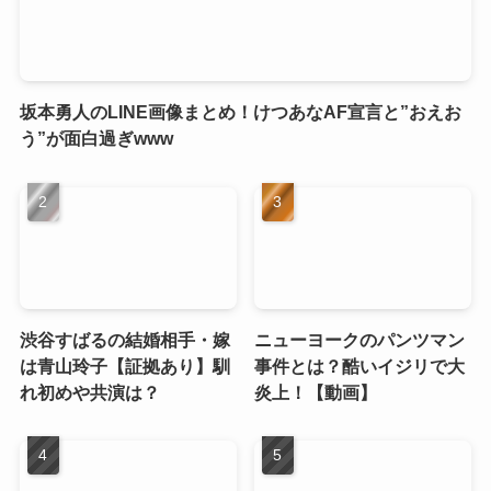
坂本勇人のLINE画像まとめ！けつあなAF宣言と”おえお
う”が面白過ぎwww
渋谷すばるの結婚相手・嫁
ニューヨークのパンツマン
は青山玲子【証拠あり】馴
事件とは？酷いイジリで大
れ初めや共演は？
炎上！【動画】