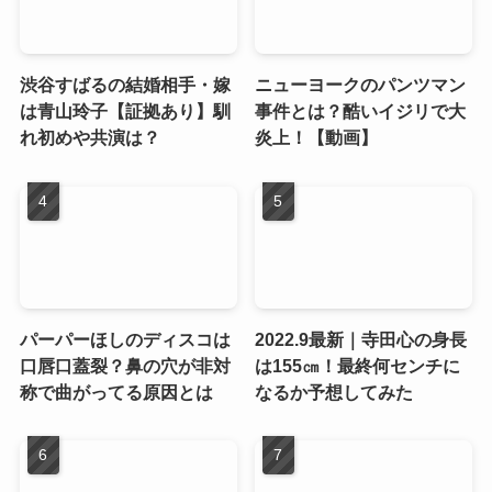
渋谷すばるの結婚相手・嫁
ニューヨークのパンツマン
は青山玲子【証拠あり】馴
事件とは？酷いイジリで大
れ初めや共演は？
炎上！【動画】
パーパーほしのディスコは
2022.9最新｜寺田心の身長
口唇口蓋裂？鼻の穴が非対
は155㎝！最終何センチに
称で曲がってる原因とは
なるか予想してみた