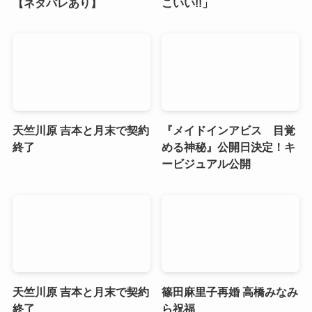
【ネタバレあり】
こいい!!」
天竺川原 吉本と月末で契約
『メイドインアビス 目覚
終了
める神秘』公開日決定！キ
ービジュアル公開
天竺川原 吉本と月末で契約
篠田麻里子再婚 高橋みなみ
終了
ら祝福