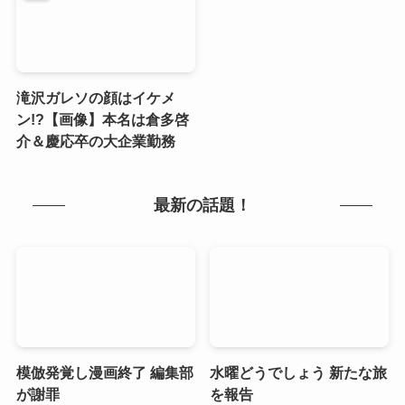
滝沢ガレソの顔はイケメ
ン!?【画像】本名は倉多啓
介＆慶応卒の大企業勤務
最新の話題！
模倣発覚し漫画終了 編集部
水曜どうでしょう 新たな旅
が謝罪
を報告