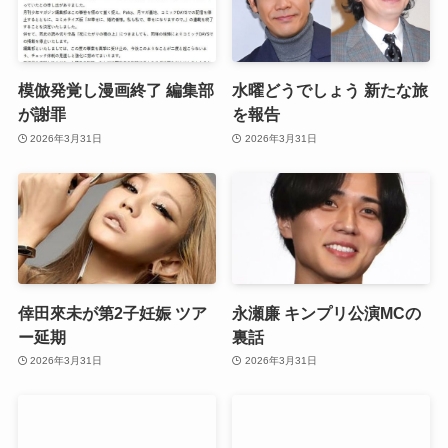
模倣発覚し漫画終了 編集部
水曜どうでしょう 新たな旅
が謝罪
を報告
2026年3月31日
2026年3月31日
倖田來未が第2子妊娠 ツア
永瀬廉 キンプリ公演MCの
ー延期
裏話
2026年3月31日
2026年3月31日