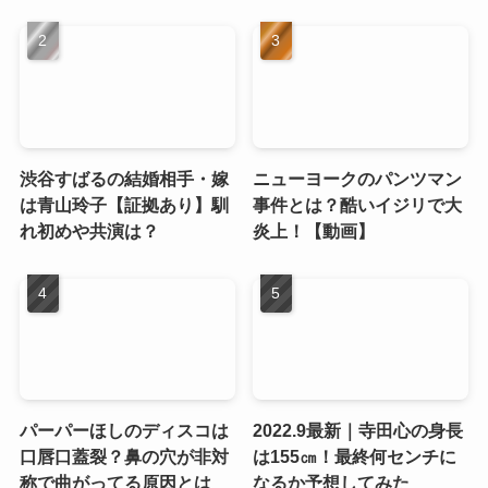
渋谷すばるの結婚相手・嫁
ニューヨークのパンツマン
は青山玲子【証拠あり】馴
事件とは？酷いイジリで大
れ初めや共演は？
炎上！【動画】
パーパーほしのディスコは
2022.9最新｜寺田心の身長
口唇口蓋裂？鼻の穴が非対
は155㎝！最終何センチに
称で曲がってる原因とは
なるか予想してみた