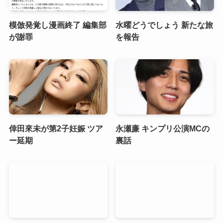
模倣発覚し漫画終了 編集部
水曜どうでしょう 新たな旅
が謝罪
を報告
倖田來未が第2子妊娠 ツア
永瀬廉 キンプリ公演MCの
ー延期
裏話