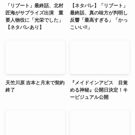
「リブート」最終話、北村
【ネタバレ】「リブート」
匠海がサプライズ出演 重
最終話、真の味方が判明し
要人物役に「光栄でした」
反響「最高すぎる」「かっ
【ネタバレあり】
こいい!!」
天竺川原 吉本と月末で契約
『メイドインアビス 目覚
終了
める神秘』公開日決定！キ
ービジュアル公開