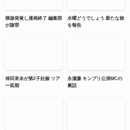
模倣発覚し漫画終了 編集部
水曜どうでしょう 新たな旅
が謝罪
を報告
倖田來未が第2子妊娠 ツア
永瀬廉 キンプリ公演MCの
ー延期
裏話