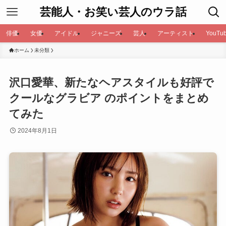
芸能人・お笑い芸人のウラ話
俳優
女優
アイドル
ジャニーズ
芸人
アーティスト
YouTub
ホーム
未分類
沢口愛華、新たなヘアスタイルも好評で
クールなグラビア のポイントをまとめ
てみた
2024年8月1日