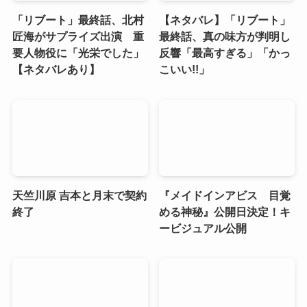
「リブート」最終話、北村
【ネタバレ】「リブート」
匠海がサプライズ出演 重
最終話、真の味方が判明し
要人物役に「光栄でした」
反響「最高すぎる」「かっ
【ネタバレあり】
こいい!!」
天竺川原 吉本と月末で契約
『メイドインアビス 目覚
終了
める神秘』公開日決定！キ
ービジュアル公開