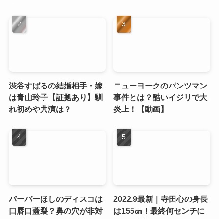
渋谷すばるの結婚相手・嫁
ニューヨークのパンツマン
は青山玲子【証拠あり】馴
事件とは？酷いイジリで大
れ初めや共演は？
炎上！【動画】
パーパーほしのディスコは
2022.9最新｜寺田心の身長
口唇口蓋裂？鼻の穴が非対
は155㎝！最終何センチに