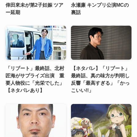
倖田來未が第2子妊娠 ツア
永瀬廉 キンプリ公演MCの
ー延期
裏話
「リブート」最終話、北村
【ネタバレ】「リブート」
匠海がサプライズ出演 重
最終話、真の味方が判明し
要人物役に「光栄でした」
反響「最高すぎる」「かっ
【ネタバレあり】
こいい!!」