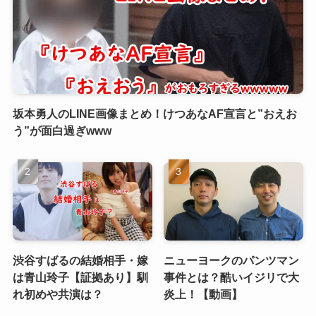
坂本勇人のLINE画像まとめ！けつあなAF宣言と”おえお
う”が面白過ぎwww
渋谷すばるの結婚相手・嫁
ニューヨークのパンツマン
は青山玲子【証拠あり】馴
事件とは？酷いイジリで大
れ初めや共演は？
炎上！【動画】