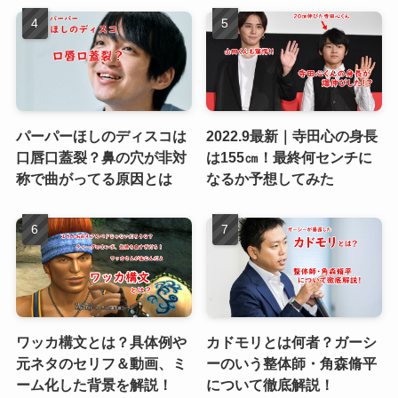
パーパーほしのディスコは
2022.9最新｜寺田心の身長
口唇口蓋裂？鼻の穴が非対
は155㎝！最終何センチに
称で曲がってる原因とは
なるか予想してみた
ワッカ構文とは？具体例や
カドモリとは何者？ガーシ
元ネタのセリフ＆動画、ミ
ーのいう整体師・角森脩平
ーム化した背景を解説！
について徹底解説！