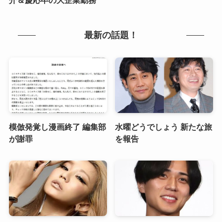
介＆慶応卒の大企業勤務
最新の話題！
模倣発覚し漫画終了 編集部
水曜どうでしょう 新たな旅
が謝罪
を報告