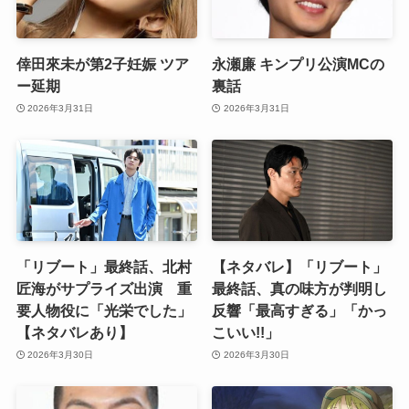
倖田來未が第2子妊娠 ツア
永瀬廉 キンプリ公演MCの
ー延期
裏話
2026年3月31日
2026年3月31日
「リブート」最終話、北村
【ネタバレ】「リブート」
匠海がサプライズ出演 重
最終話、真の味方が判明し
要人物役に「光栄でした」
反響「最高すぎる」「かっ
【ネタバレあり】
こいい!!」
2026年3月30日
2026年3月30日