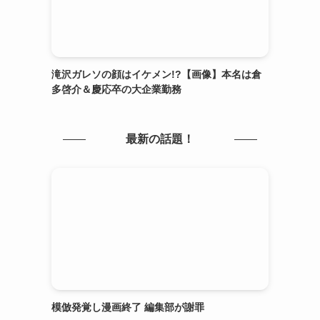
滝沢ガレソの顔はイケメン!?【画像】本名は倉
多啓介＆慶応卒の大企業勤務
最新の話題！
模倣発覚し漫画終了 編集部が謝罪