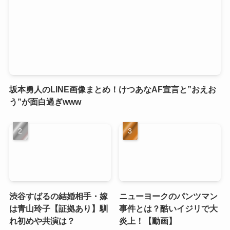
坂本勇人のLINE画像まとめ！けつあなAF宣言と”おえお
う”が面白過ぎwww
渋谷すばるの結婚相手・嫁
ニューヨークのパンツマン
は青山玲子【証拠あり】馴
事件とは？酷いイジリで大
れ初めや共演は？
炎上！【動画】