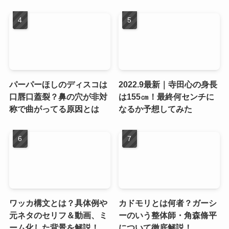
パーパーほしのディスコは
2022.9最新｜寺田心の身長
口唇口蓋裂？鼻の穴が非対
は155㎝！最終何センチに
称で曲がってる原因とは
なるか予想してみた
ワッカ構文とは？具体例や
カドモリとは何者？ガーシ
元ネタのセリフ＆動画、ミ
ーのいう整体師・角森脩平
ーム化した背景を解説！
について徹底解説！