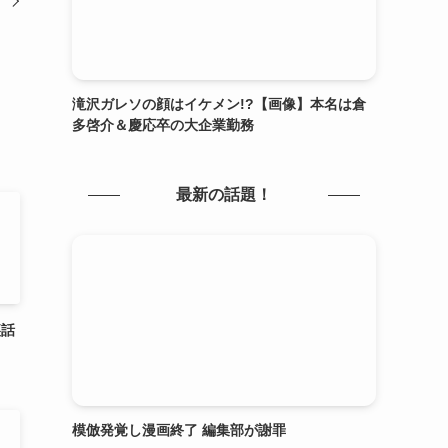
滝沢ガレソの顔はイケメン!?【画像】本名は倉
多啓介＆慶応卒の大企業勤務
最新の話題！
裏話
模倣発覚し漫画終了 編集部が謝罪