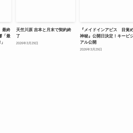
」最終
天竺川原 吉本と月末で契約終
『メイドインアビス 目覚
響「最
了
神秘』公開日決定！キービ
!」
アル公開
2026年3月29日
2026年3月29日