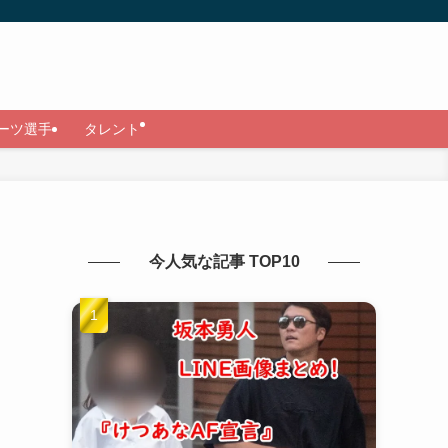
ーツ選手
タレント
今人気な記事 TOP10