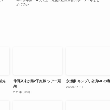
スの
年３月卒業…４人で立つ最後の紅白舞台のポイントをまと
めてみた
旅を
倖田來未が第2子妊娠 ツアー延
永瀬廉 キンプリ公演MCの
期
2026年3月31日
2026年3月31日