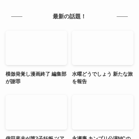
最新の話題！
模倣発覚し漫画終了 編集部
水曜どうでしょう 新たな旅
が謝罪
を報告
倖田來未が第2子妊娠 ツア
永瀬廉 キンプリ公演MCの