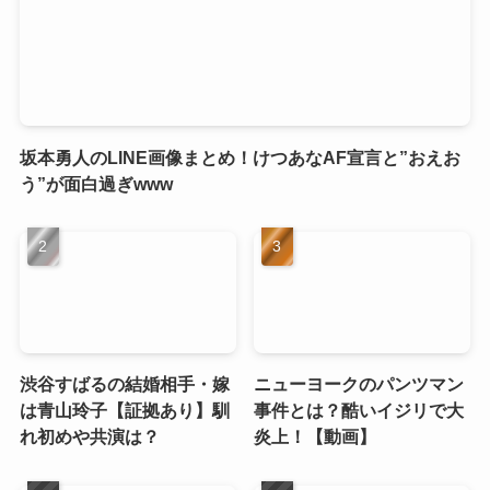
坂本勇人のLINE画像まとめ！けつあなAF宣言と”おえお
う”が面白過ぎwww
渋谷すばるの結婚相手・嫁
ニューヨークのパンツマン
は青山玲子【証拠あり】馴
事件とは？酷いイジリで大
れ初めや共演は？
炎上！【動画】