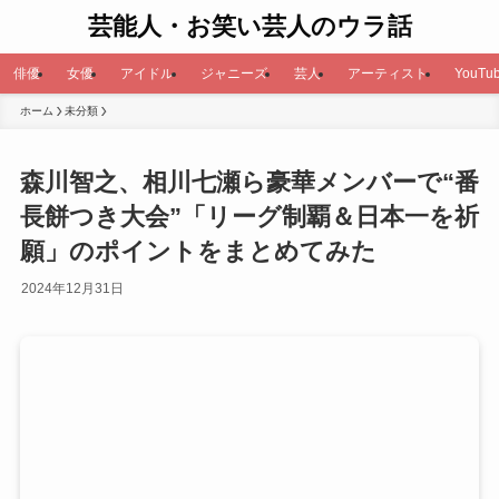
芸能人・お笑い芸人のウラ話
俳優
女優
アイドル
ジャニーズ
芸人
アーティスト
YouTub
ホーム
未分類
森川智之、相川七瀬ら豪華メンバーで“番
長餅つき大会”「リーグ制覇＆日本一を祈
願」のポイントをまとめてみた
2024年12月31日