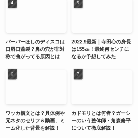
パーパーほしのディスコは
2022.9最新｜寺田心の身長
口唇口蓋裂？鼻の穴が非対
は155㎝！最終何センチに
称で曲がってる原因とは
なるか予想してみた
ワッカ構文とは？具体例や
カドモリとは何者？ガーシ
元ネタのセリフ＆動画、ミ
ーのいう整体師・角森脩平
ーム化した背景を解説！
について徹底解説！